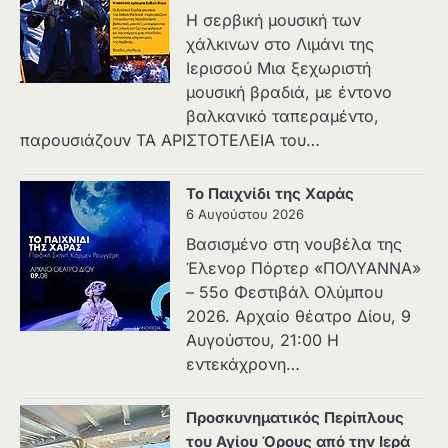
Η σερβική μουσική των
χάλκινων στο Λιμάνι της
Ιερισσού Μια ξεχωριστή
μουσική βραδιά, με έντονο
βαλκανικό ταπεραμέντο,
παρουσιάζουν ΤΑ ΑΡΙΣΤΟΤΕΛΕΙΑ του…
Το Παιχνίδι της Χαράς
6 Αυγούστου 2026
Βασισμένο στη νουβέλα της
Έλενορ Πόρτερ «ΠΟΛΥΑΝΝΑ»
– 55ο Φεστιβάλ Ολύμπου
2026. Αρχαίο θέατρο Δίου, 9
Αυγούστου, 21:00 Η
εντεκάχρονη…
Προσκυνηματικός Περίπλους
του Αγίου Όρους από την Ιερά