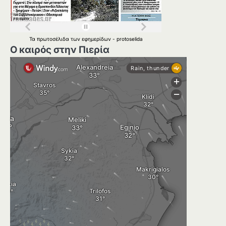
Τα
πρωτοσέλιδα
των
εφημερίδων
-
protoselida
Ο καιρός στην Πιερία