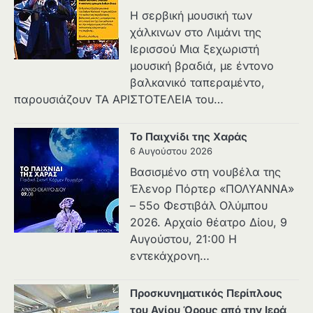
Η σερβική μουσική των
χάλκινων στο Λιμάνι της
Ιερισσού Μια ξεχωριστή
μουσική βραδιά, με έντονο
βαλκανικό ταπεραμέντο,
παρουσιάζουν ΤΑ ΑΡΙΣΤΟΤΕΛΕΙΑ του…
Το Παιχνίδι της Χαράς
6 Αυγούστου 2026
Βασισμένο στη νουβέλα της
Έλενορ Πόρτερ «ΠΟΛΥΑΝΝΑ»
– 55ο Φεστιβάλ Ολύμπου
2026. Αρχαίο θέατρο Δίου, 9
Αυγούστου, 21:00 Η
εντεκάχρονη…
Προσκυνηματικός Περίπλους
του Αγίου Όρους από την Ιερά