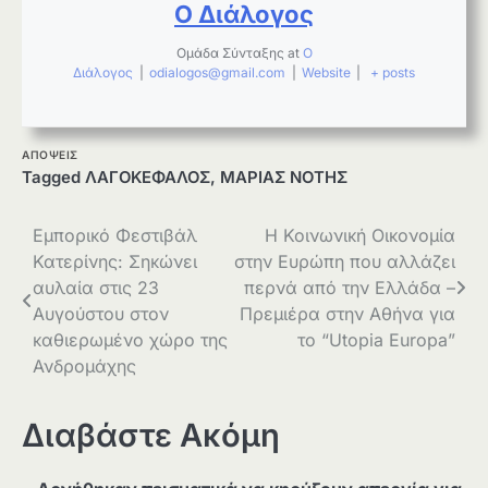
Ο Διάλογος
Ομάδα Σύνταξης
at
Ο
Διάλογος
|
odialogos@gmail.com
|
Website
|
+ posts
ΑΠΟΨΕΙΣ
Tagged
ΛΑΓΟΚΕΦΑΛΟΣ
,
ΜΑΡΙΑΣ ΝΟΤΗΣ
Πλοήγηση
Εμπορικό Φεστιβάλ
Η Κοινωνική Οικονομία
Κατερίνης: Σηκώνει
στην Ευρώπη που αλλάζει
άρθρων
αυλαία στις 23
περνά από την Ελλάδα –
Αυγούστου στον
Πρεμιέρα στην Αθήνα για
καθιερωμένο χώρο της
το “Utopia Europa”
Ανδρομάχης
Διαβάστε Ακόμη