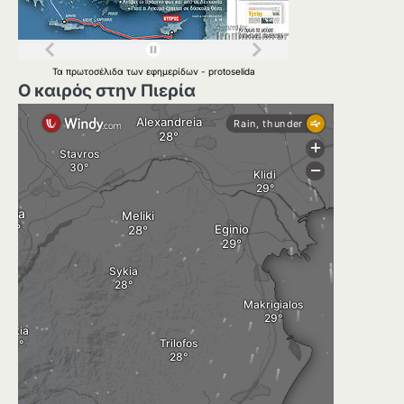
Τα
πρωτοσέλιδα
των
εφημερίδων
-
protoselida
Ο καιρός στην Πιερία