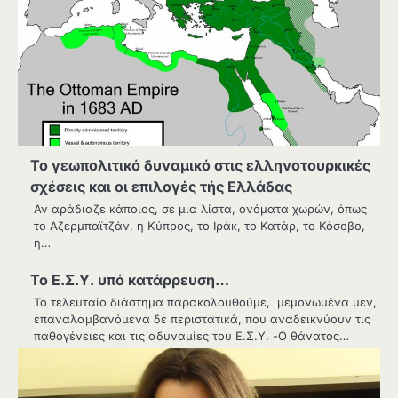
Το γεωπολιτικό δυναμικό στις ελληνοτουρκικές
σχέσεις και οι επιλογές τής Ελλάδας
Αν αράδιαζε κάποιος, σε μια λίστα, ονόματα χωρών, όπως
το Αζερμπαϊτζάν, η Κύπρος, το Ιράκ, το Κατάρ, το Κόσοβο,
η…
To Ε.Σ.Υ. υπό κατάρρευση…
Το τελευταίο διάστημα παρακολουθούμε, μεμονωμένα μεν,
επαναλαμβανόμενα δε περιστατικά, που αναδεικνύουν τις
παθογένειες και τις αδυναμίες του Ε.Σ.Υ. -Ο θάνατος…