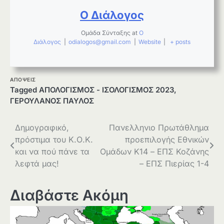
Ο Διάλογος
Ομάδα Σύνταξης
at
Ο
Διάλογος
|
odialogos@gmail.com
|
Website
|
+ posts
ΑΠΟΨΕΙΣ
Tagged
ΑΠΟΛΟΓΙΣΜΟΣ - ΙΣΟΛΟΓΙΣΜΟΣ 2023
,
ΓΕΡΟΥΛΑΝΟΣ ΠΑΥΛΟΣ
Πλοήγηση
Δημογραφικό,
Πανελληνιο Πρωτάθλημα
πρόστιμα του Κ.Ο.Κ.
προεπιλογής Εθνικών
άρθρων
και να πού πάνε τα
Ομάδων Κ14 – ΕΠΣ Κοζάνης
λεφτά μας!
– ΕΠΣ Πιερίας 1-4
Διαβάστε Ακόμη