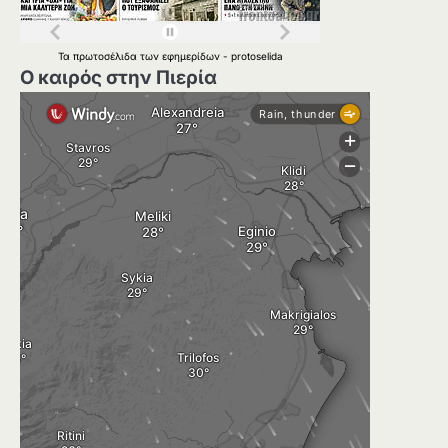
Τα
πρωτοσέλιδα
των
εφημερίδων
-
protoselida
Ο καιρός στην Πιερία