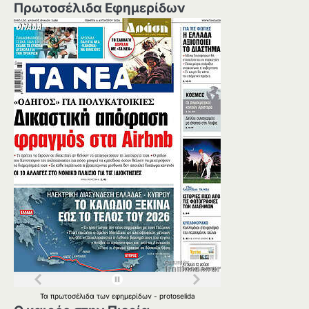
Πρωτοσέλιδα Εφημερίδων
Τα
πρωτοσέλιδα
των
εφημερίδων
-
protoselida