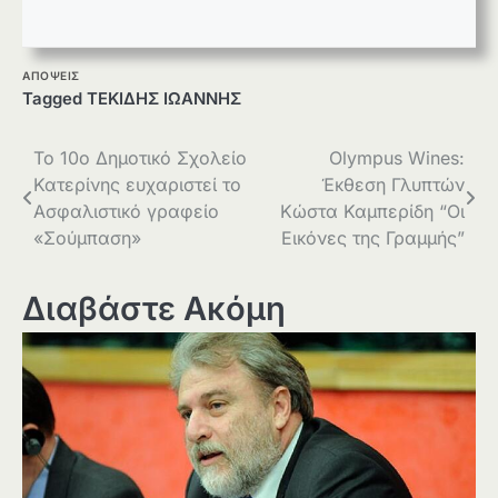
ΑΠΟΨΕΙΣ
Tagged
ΤΕΚΙΔΗΣ ΙΩΑΝΝΗΣ
Πλοήγηση
Το 10ο Δημοτικό Σχολείο
Olympus Wines:
Κατερίνης ευχαριστεί το
Έκθεση Γλυπτών
άρθρων
Ασφαλιστικό γραφείο
Κώστα Καμπερίδη “Οι
«Σούμπαση»
Εικόνες της Γραμμής”
Διαβάστε Ακόμη