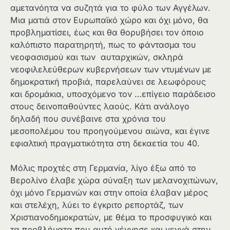
αμετανόητα να συζητά για το φύλο των Αγγέλων.
Μια ματιά στον Ευρωπαϊκό χώρο και όχι μόνο, θα
προβληματίσει, έως και θα θορυβήσει τον όποιο
καλόπιστο παρατηρητή, πως το φάντασμα του
νεοφασισμού και των αυταρχικών, σκληρά
νεοφιλελεύθερων κυβερνήσεων των ντυμένων με
δημοκρατική προβιά, παρελαύνει σε λεωφόρους
και δρομάκια, υποσχόμενο τον …επίγειο παράδεισο
στους δεινοπαθούντες λαούς. Κάτι ανάλογο
δηλαδή που συνέβαινε στα χρόνια του
μεσοπολέμου του προηγούμενου αιώνα, και έγινε
εφιαλτική πραγματικότητα στη δεκαετία του 40.
Μόλις προχτές στη Γερμανία, λίγο έξω από το
Βερολίνο έλαβε χώρα σύναξη των μελανοχιτώνων,
όχι μόνο Γερμανών και στην οποία έλαβαν μέρος
και στελέχη, λύει το έγκριτο ρεπορτάζ, των
Χριστιανοδημοκρατών, με θέμα το προσφυγικό και
τα προβλήματα που αυτό γέννησε και γεννά στην