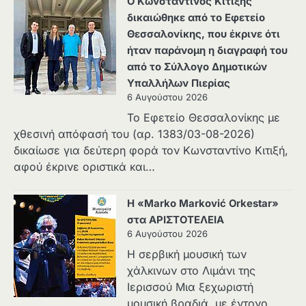
Ο Κωνσταντίνος Κιτιξής
δικαιώθηκε από το Εφετείο
Θεσσαλονίκης, που έκρινε ότι
ήταν παράνομη η διαγραφή του
από το Σύλλογο Δημοτικών
Υπαλλήλων Πιερίας
6 Αυγούστου 2026
Το Εφετείο Θεσσαλονίκης με
χθεσινή απόφασή του (αρ. 1383/03-08-2026)
δικαίωσε για δεύτερη φορά τον Κωνσταντίνο Κιτιξή,
αφού έκρινε οριστικά και…
Η «Marko Marković Orkestar»
στα ΑΡΙΣΤΟΤΕΛΕΙΑ
6 Αυγούστου 2026
Η σερβική μουσική των
χάλκινων στο Λιμάνι της
Ιερισσού Μια ξεχωριστή
μουσική βραδιά, με έντονο