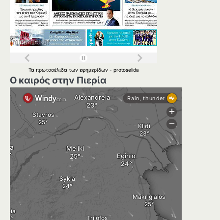
Τα
πρωτοσέλιδα
των
εφημερίδων
-
protoselida
Ο καιρός στην Πιερία