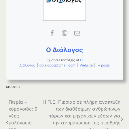
Ο Διάλογος
Ομάδα Σύνταξης
at
Ο
Διάλογος
|
odialogos@gmail.com
|
Website
|
+ posts
ΑΠΟΨΕΙΣ
Πλοήγηση
Πιερία –
Η Π.Ε. Πιερίας σε πλήρη ανάπτυξη
κορονοϊός: 9
των διαθέσιμων ανθρώπινων
άρθρων
νέες
πόρων και μηχανικών μέσων για
μολύνσεις!
την αντιμετώπιση της σφοδρής