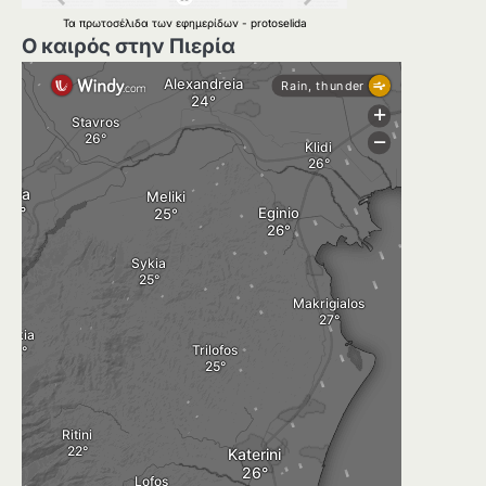
Τα
πρωτοσέλιδα
των
εφημερίδων
-
protoselida
Ο καιρός στην Πιερία