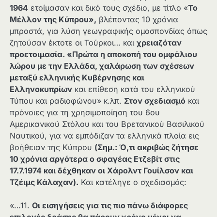
1964
ετοίμασαν και δικό τους σχέδιο, με τίτλο «
Το
Μέλλον της Κύπρου»,
βλέποντας 10 χρόνια
μπροστά, για λύση γεωγραφικής ομοσπονδίας όπως
ζητούσαν έκτοτε οι Τούρκοι… και
χρειαζόταν
προετοιμασία. «Πρώτα η αποκοπή του ομφάλιου
λώρου με την Ελλάδα, χαλάρωση των σχέσεων
μεταξύ ελληνικής Κυβέρνησης και
Ελληνοκυπρίων
και επίθεση κατά του ελληνικού
Τύπου και ραδιοφώνου» κ.λπ.
Στον σχεδιασμό
και
πρόνοιες για τη χρησιμοποίηση του 6ου
Αμερικανικού Στόλου και του Βρετανικού Βασιλικού
Ναυτικού, για να εμπόδιζαν τα ελληνικά πλοία εις
βοήθειαν της Κύπρου
(Σημ.: Ό,τι ακριβώς ζήτησε
10 χρόνια αργότερα ο σφαγέας Ετζεβίτ στις
17.7.1974 και δέχθηκαν οι Χάρολντ Γουίλσον και
Τζέιμς Κάλαχαν).
Και κατέληγε ο σχεδιασμός:
«…11.
Οι εισηγήσεις για τις πιο πάνω διάφορες