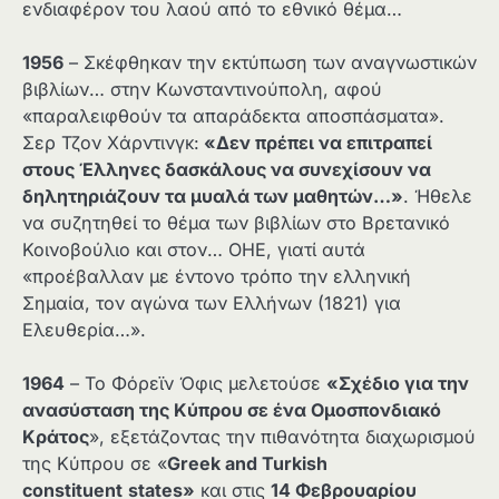
ενδιαφέρον του λαού από το εθνικό θέμα…
1956
– Σκέφθηκαν την εκτύπωση των αναγνωστικών
βιβλίων… στην Κωνσταντινούπολη, αφού
«παραλειφθούν τα απαράδεκτα αποσπάσματα».
Σερ Τζον Χάρντινγκ:
«Δεν πρέπει να επιτραπεί
στους Έλληνες δασκάλους να συνεχίσουν να
δηλητηριάζουν τα μυαλά των μαθητών…»
. Ήθελε
να συζητηθεί το θέμα των βιβλίων στο Βρετανικό
Κοινοβούλιο και στον… ΟΗΕ, γιατί αυτά
«προέβαλλαν με έντονο τρόπο την ελληνική
Σημαία, τον αγώνα των Ελλήνων (1821) για
Ελευθερία…».
1964
– Το Φόρεϊν Όφις μελετούσε
«Σχέδιο για την
ανασύσταση της Κύπρου σε ένα Ομοσπονδιακό
Κράτος
», εξετάζοντας την πιθανότητα διαχωρισμού
της Κύπρου σε «
Greek and Turkish
constituent
states»
και στις
14 Φεβρουαρίου