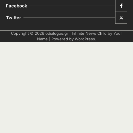
Facebook
Twitter
Copyright © 2026
odialogos.gr
| Infinite News Child by
Your
Name
| Powered by
WordPress
.