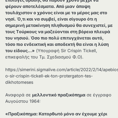
επιλογές δράσης θα πάρουν χρόνο μέχρι να
φέρουν αποτελέσματα. Από μιαν
άποψη
τουλάχιστον ο χρόνος είναι με το μέρος μας στο
νησί. Ό,τι και να συμβεί, είναι σίγουρο ότι η
σημερινή μετακίνηση πληθυσμού θα συνεχιστεί, με
τους Tούρκους να μαζεύονται στη βόρεια πλευρά
του νησιού. Όσο πιο πολύ επιτυγχάνεται αυτό,
τόσο πιο ενδεικτική και αποδεκτή θα είναι η λύση
του είδους…»
(Υπογραφή Sir Crispin Tickell,
επικεφαλής του Τμ. Σχεδιασμού Φ.Ο).
https://simerini.sigmalive.com/article/2022/2/14/apebio
o-sir-crispin-tickell-ek-ton-protergaton-tes-
dikhotomeses
Αναφορά σε
μελλοντικό πραξικόπημα
σε έγγραφο
Αυγούστου 1964:
«Πραξικόπημα: Κατορθωτό μόνο αν έχουμε χέρι