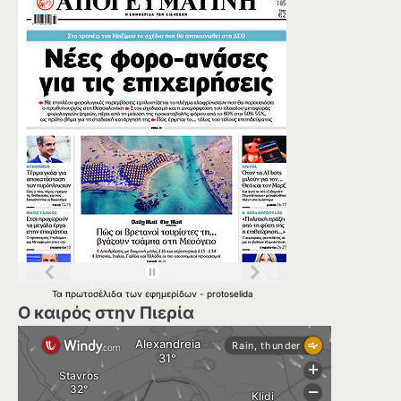
Τα
πρωτοσέλιδα
των
εφημερίδων
-
protoselida
Ο καιρός στην Πιερία