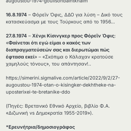
augoustou-1974-gouilsonbalntkhaim
16.8.1974
– Φόρεϊν Όφις, ΔΔΟ για λύση – Δικό τους
κατασκεύασμα με τους Τούρκους από το 1956…
27.8.1974
–
Χένρι Κίσινγκερ προς Φόρεϊν Όφις
:
«
Φαίνεται ότι εγώ είμαι ο κακός των
διαπραγματεύσεών σας και διερωτώμαι πώς
έφτασα εκεί
» – «Σκόπιμα ο Κάλαχαν κρατούσε
χαμηλούς τόνους», του απάντησαν!..
https://simerini.sigmalive.com/article/2022/9/2/27-
augoustou-1974-otan-o-kisingker-dekhtheke-na-
uposterixei-te-bretanike-ddo
(Πηγές: Βρετανικό Εθνικό Αρχείο, βιβλίο Φ.Α.
«Διζωνική vs Δημοκρατία 1955-2019»).
*Ερευνήτρια/δημοσιογράφος