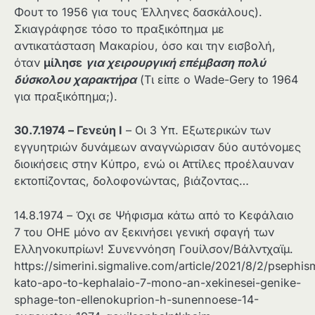
Φουτ το 1956 για τους Έλληνες δασκάλους).
Σκιαγράφησε τόσο το πραξικόπημα με
αντικατάσταση Μακαρίου, όσο και την εισβολή,
όταν
μίλησε
για χειρουργική επέμβαση πολύ
δύσκολου χαρακτήρα
(Τι είπε ο Wade-Gery to 1964
για πραξικόπημα;).
30.7.1974 – Γενεύη Ι
– Οι 3 Υπ. Εξωτερικών των
εγγυητριών δυνάμεων αναγνώρισαν δύο αυτόνομες
διοικήσεις στην Κύπρο, ενώ οι Αττίλες προέλαυναν
εκτοπίζοντας, δολοφονώντας, βιάζοντας…
14.8.1974 – Όχι σε Ψήφισμα κάτω από το Κεφάλαιο
7 του ΟΗΕ μόνο αν ξεκινήσει γενική σφαγή των
Ελληνοκυπρίων! Συνεννόηση Γουίλσον/Βάλντχαϊμ.
https://simerini.sigmalive.com/article/2021/8/2/psephis
kato-apo-to-kephalaio-7-mono-an-xekinesei-genike-
sphage-ton-ellenokuprion-h-sunennoese-14-