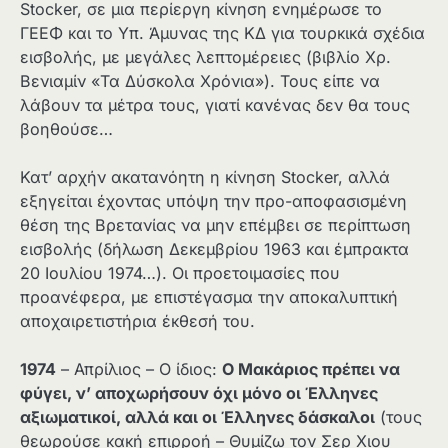
Stocker, σε μια περίεργη κίνηση ενημέρωσε το
ΓΕΕΦ και το Υπ. Άμυνας της ΚΔ για τουρκικά σχέδια
εισβολής, με μεγάλες λεπτομέρειες (βιβλίο Χρ.
Βενιαμίν «Τα Δύσκολα Χρόνια»). Τους είπε να
λάβουν τα μέτρα τους, γιατί κανένας δεν θα τους
βοηθούσε…
Κατ’ αρχήν ακατανόητη η κίνηση Stocker, αλλά
εξηγείται έχοντας υπόψη την προ-αποφασισμένη
θέση της Βρετανίας να μην επέμβει σε περίπτωση
εισβολής (δήλωση Δεκεμβρίου 1963 και έμπρακτα
20 Ιουλίου 1974…). Οι προετοιμασίες που
προανέφερα, με επιστέγασμα την αποκαλυπτική
αποχαιρετιστήρια έκθεσή του.
1974
– Απρίλιος – Ο ίδιος:
Ο Μακάριος πρέπει να
φύγει, ν’ αποχωρήσουν όχι μόνο οι Έλληνες
αξιωματικοί, αλλά και οι Έλληνες δάσκαλοι
(τους
θεωρούσε κακή επιρροή – Θυμίζω τον Σερ Χιου