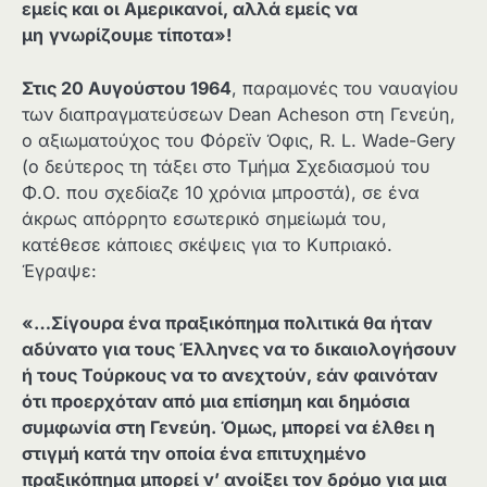
εμείς και οι Αμερικανοί, αλλά εμείς να
μη
γνωρίζουμε τίποτα»!
Στις 20 Αυγούστου 1964
, παραμονές του ναυαγίου
των διαπραγματεύσεων Dean Acheson στη Γενεύη,
ο αξιωματούχος του Φόρεϊν Όφις, R. L. Wade-Gery
(ο δεύτερος τη τάξει στο Τμήμα Σχεδιασμού του
Φ.Ο. που σχεδίαζε 10 χρόνια μπροστά), σε ένα
άκρως απόρρητο εσωτερικό σημείωμά του,
κατέθεσε κάποιες σκέψεις για το Κυπριακό.
Έγραψε:
«…Σίγουρα ένα πραξικόπημα πολιτικά θα ήταν
αδύνατο για τους Έλληνες να το δικαιολογήσουν
ή τους Τούρκους να το ανεχτούν, εάν φαινόταν
ότι προερχόταν από μια επίσημη και δημόσια
συμφωνία στη Γενεύη. Όμως, μπορεί να έλθει η
στιγμή κατά την οποία ένα επιτυχημένο
πραξικόπημα μπορεί ν’ ανοίξει τον δρόμο για μια