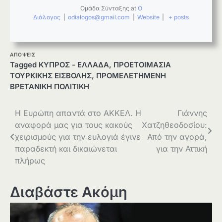
Ομάδα Σύνταξης
at
Ο
Διάλογος
|
odialogos@gmail.com
|
Website
|
+ posts
ΑΠΟΨΕΙΣ
Tagged
ΚΥΠΡΟΣ - ΕΛΛΑΔΑ
,
ΠΡΟΕΤΟΙΜΑΣΙΑ
ΤΟΥΡΚΙΚΗΣ ΕΙΣΒΟΛΗΣ
,
ΠΡΟΜΕΛΕΤΗΜΕΝΗ
ΒΡΕΤΑΝΙΚΗ ΠΟΛΙΤΙΚΗ
Πλοήγηση
Η Ευρώπη απαντά στο ΑΚΚΕΛ. Η
Γιάννης
αναφορά μας για τους κακούς
Χατζηθεοδοσίου:
άρθρων
χειρισμούς για την ευλογιά έγινε
Από την αγορά,
παραδεκτή και δικαιώνεται
για την Αττική
πλήρως
Διαβάστε Ακόμη