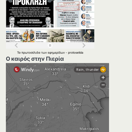
Τα
πρωτοσέλιδα
των
εφημερίδων
-
protoselida
Ο καιρός στην Πιερία