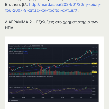
Brothers βλ.
http://mardas.eu/2024/01/30/η-κρίση-
του-2007-9-αιτίες-και-τρόποι-αντιμετ/
.
ΔΙΑΓΡΑΜΜΑ 2 – Εξελίξεις στο χρηματιστήριο των
ΗΠΑ