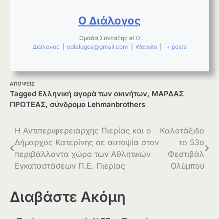
Ο Διάλογος
Ομάδα Σύνταξης
at
Ο
Διάλογος
|
odialogos@gmail.com
|
Website
|
+ posts
ΑΠΟΨΕΙΣ
Tagged
Ελληνική αγορά των ακινήτων
,
ΜΑΡΔΑΣ
ΠΡΩΤΕΑΣ
,
σύνδρομο Lehmanbrothers
Πλοήγηση
Η Αντιπεριφερειάρχης Πιερίας και ο
Καλοτάξιδο
Δήμαρχος Κατερίνης σε αυτοψία στον
το 53ο
άρθρων
περιβάλλοντα χώρο των Αθλητικών
Φεστιβάλ
Εγκαταστάσεων Π.Ε. Πιερίας
Ολύμπου
Διαβάστε Ακόμη