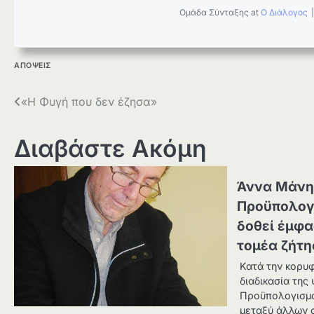
Ομάδα Σύνταξης
at
Ο Διάλογος
ΑΠΟΨΕΙΣ
Πλοήγηση
«Η Φυγή που δεν έζησα»
άρθρων
Διαβάστε Ακόμη
Άννα Μάνη
Προϋπολογι
δοθεί έμφα
τομέα ζήτη
Κατά την κορυφ
διαδικασία της
Προϋπολογισμο
μεταξύ άλλων 