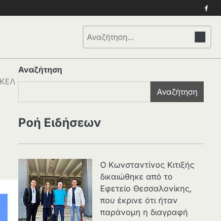
Face
Αναζήτηση
για:
Αναζήτηση
ΚΚΕΛ
Αναζήτηση
Ροή Ειδήσεων
Ο Κωνσταντίνος Κιτιξής
δικαιώθηκε από το
Εφετείο Θεσσαλονίκης,
που έκρινε ότι ήταν
παράνομη η διαγραφή