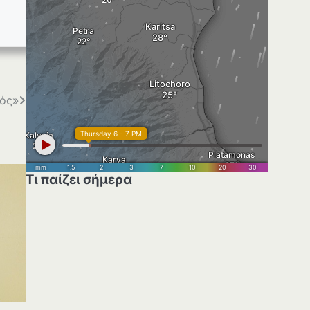
μός»
Τι παίζει σήμερα