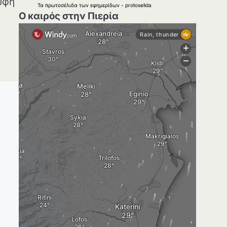
υφή
Τα
πρωτοσέλιδα
των
εφημερίδων
-
protoselida
Ο καιρός στην Πιερία