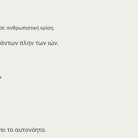
σε ανθρωπιστική κρίση.
πάντων πλην των ιών.
ν
ει το αυτονόητο.