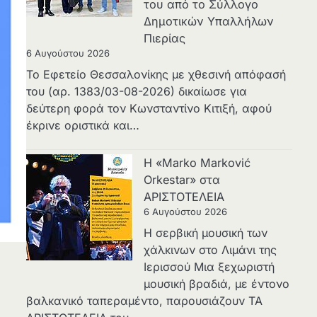
του από το Σύλλογο
Δημοτικών Υπαλλήλων
Πιερίας
6 Αυγούστου 2026
Το Εφετείο Θεσσαλονίκης με χθεσινή απόφασή
του (αρ. 1383/03-08-2026) δικαίωσε για
δεύτερη φορά τον Κωνσταντίνο Κιτιξή, αφού
έκρινε οριστικά και…
Η «Marko Marković
Orkestar» στα
ΑΡΙΣΤΟΤΕΛΕΙΑ
6 Αυγούστου 2026
Η σερβική μουσική των
χάλκινων στο Λιμάνι της
Ιερισσού Μια ξεχωριστή
μουσική βραδιά, με έντονο
βαλκανικό ταπεραμέντο, παρουσιάζουν ΤΑ