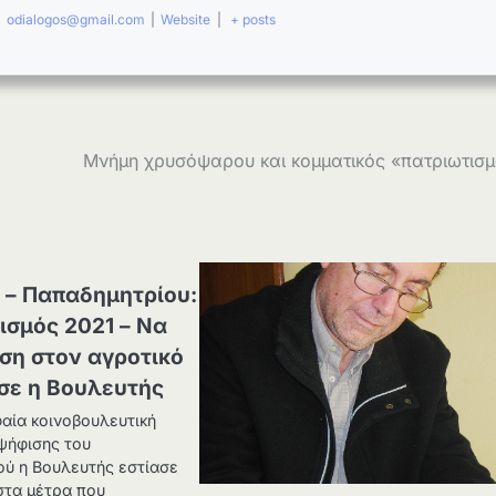
|
odialogos@gmail.com
|
Website
|
+ posts
Μνήμη χρυσόψαρου και κομματικός «πατριωτισ
 – Παπαδημητρίου:
σμός 2021 – Να
ση στον αγροτικό
σε η Βουλευτής
αία κοινοβουλευτική
 ψήφισης του
ύ η Βουλευτής εστίασε
στα μέτρα που