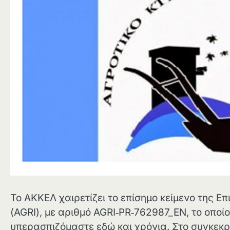
Το ΑΚΚΕΛ χαιρετίζει το επίσημο κείμενο της 
(AGRI), με αριθμό AGRI‑PR‑762987_EN, το οποί
υπερασπιζόμαστε εδώ και χρόνια. Στο συγκεκρ