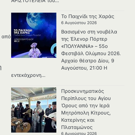
ΑΡΙΣΤΟΤΕΛΕΙΑ του…
Το Παιχνίδι της Χαράς
6 Αυγούστου 2026
Βασισμένο στη νουβέλα
ι από
της Έλενορ Πόρτερ
«ΠΟΛΥΑΝΝΑ» – 55ο
Φεστιβάλ Ολύμπου 2026.
Αρχαίο θέατρο Δίου, 9
η
Αυγούστου, 21:00 Η
εντεκάχρονη…
Προσκυνηματικός
Περίπλους του Αγίου
Όρους από την Ιερά
Μητρόπολη Κίτρους,
Κατερίνης και
Πλαταμώνος
6 Αυγούστου 2026