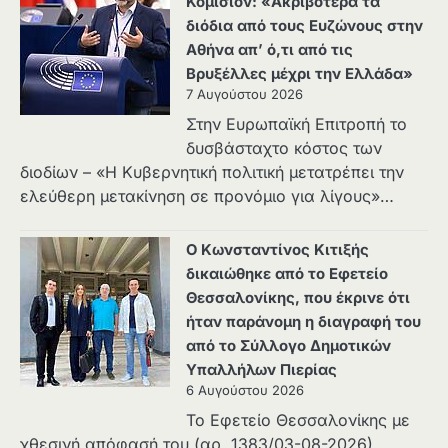
Κομισιόν: «Ακριβότερα τα
διόδια από τους Ευζώνους στην
Αθήνα απ’ ό,τι από τις
Βρυξέλλες μέχρι την Ελλάδα»
7 Αυγούστου 2026
Στην Ευρωπαϊκή Επιτροπή το
δυσβάσταχτο κόστος των
διοδίων – «Η Κυβερνητική πολιτική μετατρέπει την
ελεύθερη μετακίνηση σε προνόμιο για λίγους»…
Ο Κωνσταντίνος Κιτιξής
δικαιώθηκε από το Εφετείο
Θεσσαλονίκης, που έκρινε ότι
ήταν παράνομη η διαγραφή του
από το Σύλλογο Δημοτικών
Υπαλλήλων Πιερίας
6 Αυγούστου 2026
Το Εφετείο Θεσσαλονίκης με
χθεσινή απόφασή του (αρ. 1383/03-08-2026)