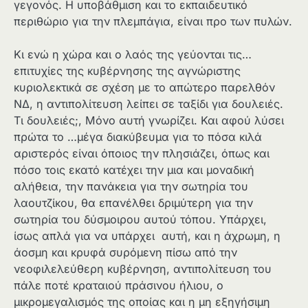
γεγονός. Η υποβάθμιση και το εκπαιδευτικό
περιθώριο για την πλεμπάγια, είναι προ των πυλών.
Κι ενώ η χώρα και ο λαός της γεύονται τις…
επιτυχίες της κυβέρνησης της αγνώριστης
κυριολεκτικά σε σχέση με το απώτερο παρελθόν
ΝΔ, η αντιπολίτευση λείπει σε ταξίδι για δουλειές.
Τι δουλειές;, Μόνο αυτή γνωρίζει. Και αφού λύσει
πρώτα το …μέγα διακύβευμα για το πόσα κιλά
αριστερός είναι όποιος την πλησιάζει, όπως και
πόσο τοις εκατό κατέχει την μια και μοναδική
αλήθεια, την πανάκεια για την σωτηρία του
λαουτζίκου, θα επανέλθει δριμύτερη για την
σωτηρία του δύσμοιρου αυτού τόπου. Υπάρχει,
ίσως απλά για να υπάρχει αυτή, και η άχρωμη, η
άοσμη και κρυφά συρόμενη πίσω από την
νεοφιλελεύθερη κυβέρνηση, αντιπολίτευση του
πάλε ποτέ κραταιού πράσινου ήλιου, ο
μικρομεγαλισμός της οποίας και η μη εξηγήσιμη