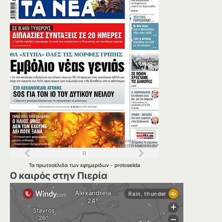
Τα
πρωτοσέλιδα
των
εφημερίδων
-
protoselida
Ο καιρός στην Πιερία