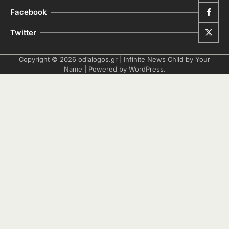
Facebook
Twitter
Copyright © 2026
odialogos.gr
| Infinite News Child by
Your
Name
| Powered by
WordPress
.