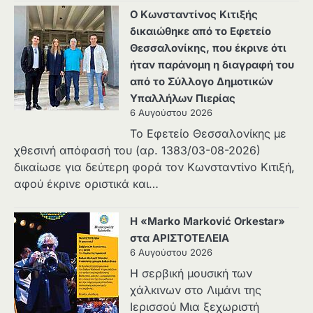
Ο Κωνσταντίνος Κιτιξής
δικαιώθηκε από το Εφετείο
Θεσσαλονίκης, που έκρινε ότι
ήταν παράνομη η διαγραφή του
από το Σύλλογο Δημοτικών
Υπαλλήλων Πιερίας
6 Αυγούστου 2026
Το Εφετείο Θεσσαλονίκης με
χθεσινή απόφασή του (αρ. 1383/03-08-2026)
δικαίωσε για δεύτερη φορά τον Κωνσταντίνο Κιτιξή,
αφού έκρινε οριστικά και…
Η «Marko Marković Orkestar»
στα ΑΡΙΣΤΟΤΕΛΕΙΑ
6 Αυγούστου 2026
Η σερβική μουσική των
χάλκινων στο Λιμάνι της
Ιερισσού Μια ξεχωριστή