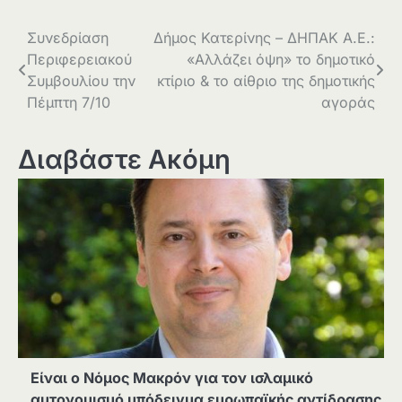
Πλοήγηση
Συνεδρίαση
Δήμος Κατερίνης – ΔΗΠΑΚ Α.Ε.:
Περιφερειακού
«Αλλάζει όψη» το δημοτικό
άρθρων
Συμβουλίου την
κτίριο & το αίθριο της δημοτικής
Πέμπτη 7/10
αγοράς
Διαβάστε Ακόμη
Είναι ο Νόμος Μακρόν για τον ισλαμικό
αυτονομισμό υπόδειγμα ευρωπαϊκής αντίδρασης