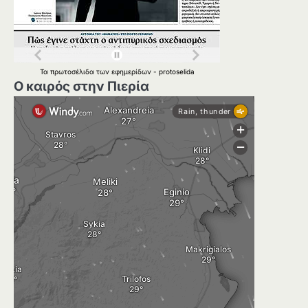
Τα
πρωτοσέλιδα
των
εφημερίδων
-
protoselida
Ο καιρός στην Πιερία