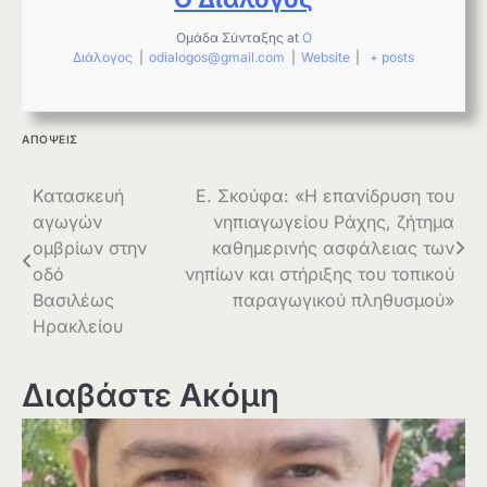
Ομάδα Σύνταξης
at
Ο
Διάλογος
|
odialogos@gmail.com
|
Website
|
+ posts
ΑΠΟΨΕΙΣ
Πλοήγηση
Κατασκευή
Ε. Σκούφα: «Η επανίδρυση του
αγωγών
νηπιαγωγείου Ράχης, ζήτημα
άρθρων
ομβρίων στην
καθημερινής ασφάλειας των
οδό
νηπίων και στήριξης του τοπικού
Βασιλέως
παραγωγικού πληθυσμού»
Ηρακλείου
Διαβάστε Ακόμη