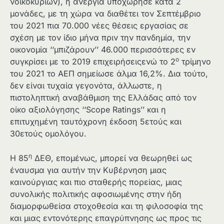
νοικοκυριών), η ανεργία υποχώρησε κατά 2
μονάδες, με τη χώρα να διαθέτει τον Σεπτέμβριο
του 2021 πια 70.000 νέες θέσεις εργασίας σε
σχέση με τον ίδιο μήνα πριν την πανδημία, την
οικονομία ‘‘μπιζάρουν’’ 46.000 περισσότερες εν
ο
συγκρίσει με το 2019 επιχειρήσειςενώ το 2
τρίμηνο
του 2021 το ΑΕΠ σημείωσε άλμα 16,2%. Δια τούτο,
δεν είναι τυχαία γεγονότα, άλλωστε, η
πιστοληπτική αναβάθμιση της Ελλάδας από τον
οίκο αξιολόγησης ‘‘Scope Ratings’’ και η
επιτυχημένη ταυτόχρονη έκδοση 5ετούς και
30ετούς ομολόγου.
η
Η 85
ΔΕΘ, επομένως, μπορεί να θεωρηθεί ως
έναυσμα για αυτήν την Κυβέρνηση μιας
καινούργιας και πιο σταθερής πορείας, μιας
συνολικής πολιτικής αφοσιωμένης στην ήδη
διαμορφωθείσα στοχοθεσία και τη φιλοσοφία της
και μιας εντονότερης επαγρύπνησης ως προς τις