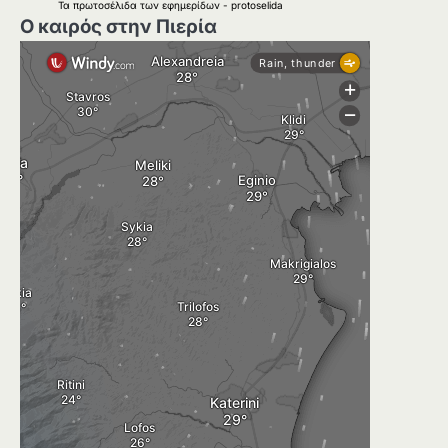
Τα
πρωτοσέλιδα
των
εφημερίδων
-
protoselida
Ο καιρός στην Πιερία