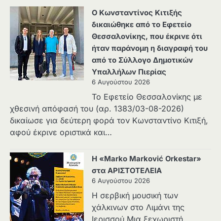
Ο Κωνσταντίνος Κιτιξής
δικαιώθηκε από το Εφετείο
Θεσσαλονίκης, που έκρινε ότι
ήταν παράνομη η διαγραφή του
από το Σύλλογο Δημοτικών
Υπαλλήλων Πιερίας
6 Αυγούστου 2026
Το Εφετείο Θεσσαλονίκης με
χθεσινή απόφασή του (αρ. 1383/03-08-2026)
δικαίωσε για δεύτερη φορά τον Κωνσταντίνο Κιτιξή,
αφού έκρινε οριστικά και…
Η «Marko Marković Orkestar»
στα ΑΡΙΣΤΟΤΕΛΕΙΑ
6 Αυγούστου 2026
Η σερβική μουσική των
χάλκινων στο Λιμάνι της
Ιερισσού Μια ξεχωριστή