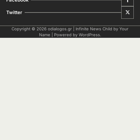
Twitter
Copyright © 2026
odialogos.gr
| Infinite News Child by
Your
Name
| Powered by
WordPress
.