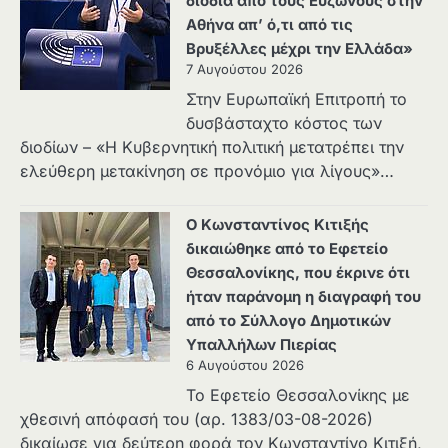
διόδια από τους Ευζώνους στην
Αθήνα απ’ ό,τι από τις
Βρυξέλλες μέχρι την Ελλάδα»
7 Αυγούστου 2026
Στην Ευρωπαϊκή Επιτροπή το
δυσβάσταχτο κόστος των
διοδίων – «Η Κυβερνητική πολιτική μετατρέπει την
ελεύθερη μετακίνηση σε προνόμιο για λίγους»…
Ο Κωνσταντίνος Κιτιξής
δικαιώθηκε από το Εφετείο
Θεσσαλονίκης, που έκρινε ότι
ήταν παράνομη η διαγραφή του
από το Σύλλογο Δημοτικών
Υπαλλήλων Πιερίας
6 Αυγούστου 2026
Το Εφετείο Θεσσαλονίκης με
χθεσινή απόφασή του (αρ. 1383/03-08-2026)
δικαίωσε για δεύτερη φορά τον Κωνσταντίνο Κιτιξή,