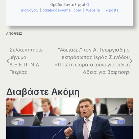
Ομάδα Σύνταξης
at
Ο
Διάλογος
|
odialogos@gmail.com
|
Website
|
+ posts
ΑΠΟΨΕΙΣ
Πλοήγηση
Συλλυπητήριο
“Αδειάζει” τον Α. Γεωργιάδη ο
μήνυμα
εκπρόσωπος Ιεράς Συνόδου
άρθρων
Δ.Ε.Ε.Π. Ν.Δ.
«Πρώτη φορά ακούω για ειδική
Πιερίας
άδεια για βάφτιση»
Διαβάστε Ακόμη