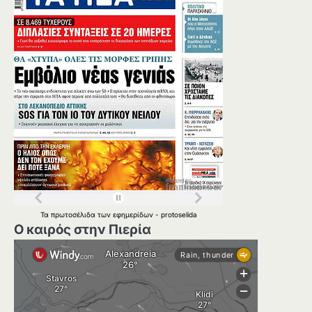
Τα
πρωτοσέλιδα
των
εφημερίδων
-
protoselida
Ο καιρός στην Πιερία