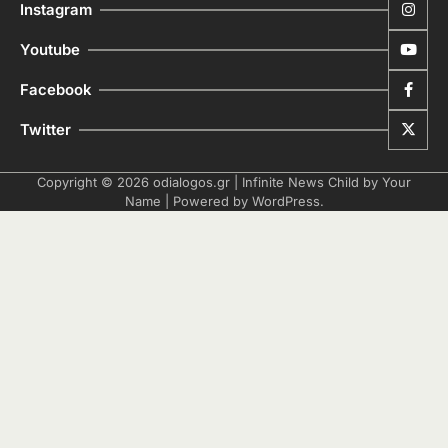
Instagram
Youtube
Facebook
Twitter
Copyright © 2026
odialogos.gr
| Infinite News Child by
Your
Name
| Powered by
WordPress
.