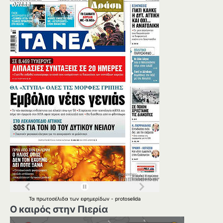
Τα
πρωτοσέλιδα
των
εφημερίδων
-
protoselida
Ο καιρός στην Πιερία