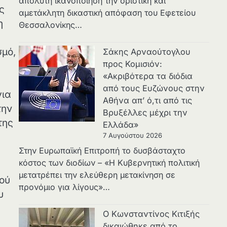
απόλυτη ικανοποίηση την οριστική και
ς
αμετάκλητη δικαστική απόφαση του Εφετείου
η
Θεσσαλονίκης…
σμό,
Σάκης Αρναούτογλου
προς Κομισιόν:
«Ακριβότερα τα διόδια
από τους Ευζώνους στην
για
Αθήνα απ’ ό,τι από τις
ην
Βρυξέλλες μέχρι την
της
Ελλάδα»
7 Αυγούστου 2026
Στην Ευρωπαϊκή Επιτροπή το δυσβάσταχτο
κόστος των διοδίων – «Η Κυβερνητική πολιτική
μετατρέπει την ελεύθερη μετακίνηση σε
κού
προνόμιο για λίγους»…
υ
Ο Κωνσταντίνος Κιτιξής
δικαιώθηκε από το