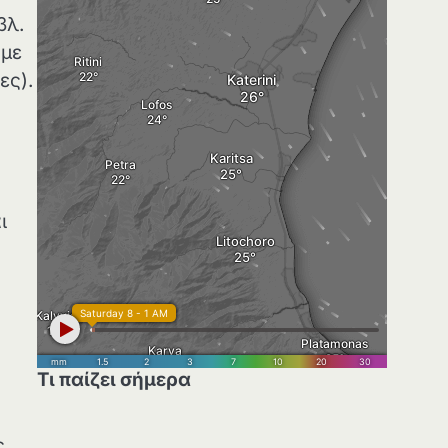
βλ.
 με
ες).
ι
Τι παίζει σήμερα
ς