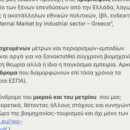
οδο των ξένων επενδύσεων από την Ελλάδα, λόγ
 ή ακατάλληλων εθνικών πολιτικών, (βλ. ενδεικτ
ernal Market by industrial sector – Greece”,
οχευμένων
μέτρων και π
εριορισμών-εμποδίων
ίναι αργά για να ξανακτισθεί σύγχρονη βιομηχαν
κή θεωρία αλλά ή ίδια η παγκόσμια εμπειρία. Αρκ
νδρομα
που διαμορφώνουν επί τόσα χρόνια τα
ρία ΕΣΠΑ).
σύνδρομο του
μικρού και του μετρίου
που μας
φορετικά, θέτοντας άλλους στόχους και κυνηγών
ο της βιομηχανίας-τουρισμού και όχι μόνο των
s.eu//wp-
pdf
)