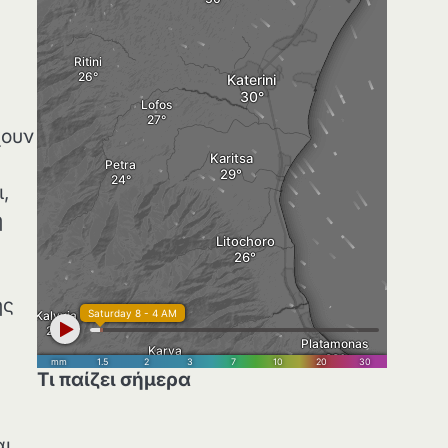
χουν
,
ή
ης
Τι παίζει σήμερα
αι