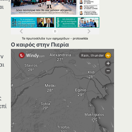
αι
Τα
πρωτοσέλιδα
των
εφημερίδων
-
protoselida
Ο καιρός στην Πιερία
ων
αι
ς
επί