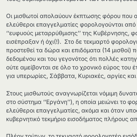
Οι μισθωτοί απολαύουν έκπτωσης φόρου που ο
ελεύθεροι επαγγελματίες φορολογούνται από τ
‘‘ευφυούς μεταρρύθμισης’’ της Κυβέρνησης, 
εισέπραξαν ή όχι(!). Στο δε τεκμαρτό φορολ
προστεθεί τα δώρα και επιδόματα (14 μισθοί) 
δεδομένου και του γεγονότος ότι πολλές κατη
ούτε αμείβονται σε όλο το χρονικό εύρος του 
για υπερωρίες, Σάββατα, Κυριακές, αργίες και 
Στους μισθωτούς αναγνωρίζεται νόμιμη δυνα
στο σύστημα ‘‘Εργάνη’’), η οποία μειώνει το φ
ελεύθεροι επαγγελματίες, ακόμα και όταν υπ
κυβερνητικό τεκμήριο εισοδήματος πλήρους απ
Πλέον τούτων, το τεκμαρτό φορολογητέο εισ