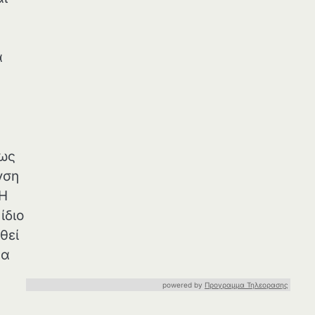
α
τως
νση
 Η
ίδιο
θεί
ρα
powered by
Προγραμμα Τηλεορασης