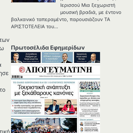
Ιερισσού Μια ξεχωριστή
μουσική βραδιά, με έντονο
βαλκανικό ταπεραμέντο, παρουσιάζουν ΤΑ
ΑΡΙΣΤΟΤΕΛΕΙΑ του…
 των
Πρωτοσέλιδα Εφημερίδων
ρω
α
ρησε
το
τική