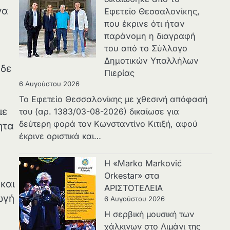
να
Εφετείο Θεσσαλονίκης,
που έκρινε ότι ήταν
παράνομη η διαγραφή
του από το Σύλλογο
Δημοτικών Υπαλλήλων
 δε
Πιερίας
α
6 Αυγούστου 2026
Το Εφετείο Θεσσαλονίκης με χθεσινή απόφασή
με
του (αρ. 1383/03-08-2026) δικαίωσε για
δεύτερη φορά τον Κωνσταντίνο Κιτιξή, αφού
ητα
έκρινε οριστικά και…
Η «Marko Marković
Orkestar» στα
και
ΑΡΙΣΤΟΤΕΛΕΙΑ
ωγή
6 Αυγούστου 2026
Η σερβική μουσική των
χάλκινων στο Λιμάνι της