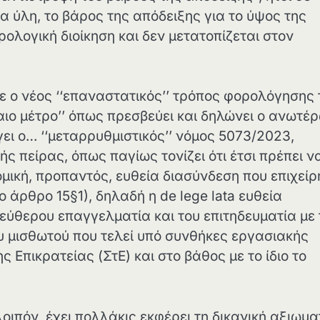
 ύλη, το βάρος της απόδειξης για το ύψος της
λογική διοίκηση και δεν μετατοπίζεται στον
 ο νέος ‘‘επαναστατικός’’ τρόπος φορολόγησης
ιο μέτρο’’ όπως πρεσβεύει και δηλώνει ο ανωτέ
ει ο… ‘‘μεταρρυθμιστικός’’ νόμος 5073/2023,
ς πείρας, όπως παγίως τονίζει ότι έτσι πρέπει ν
νομική, προπαντός, ευθεία διασύνδεση που επιχεί
 άρθρο 15§1), δηλαδή η de lege lata ευθεία
εύθερου επαγγελματία και του επιτηδευματία με 
ου μισθωτού που τελεί υπό συνθήκες εργασιακής
 Επικρατείας (ΣτΕ) και στο βάθος με το ίδιο το
οιπόν, έχει πολλάκις εκφέρει τη δικανική αξιωμα