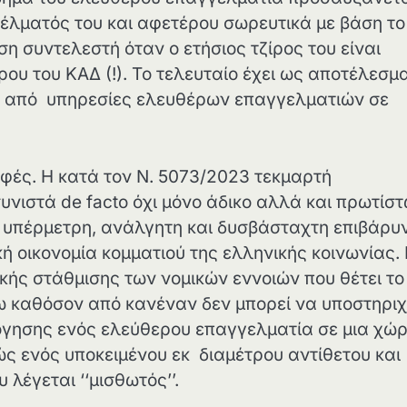
έλματός του και αφετέρου σωρευτικά με βάση το
η συντελεστή όταν ο ετήσιος τζίρος του είναι
ρου του ΚΑΔ (!). Το τελευταίο έχει ως αποτέλεσμ
α από υπηρεσίες ελευθέρων επαγγελματιών σε
φές. Η κατά τον Ν. 5073/2023 τεκμαρτή
ιστά de facto όχι μόνο άδικο αλλά και πρωτίσ
α υπέρμετρη, ανάλγητη και δυσβάσταχτη επιβάρυ
κή οικονομία κομματιού της ελληνικής κοινωνίας.
γικής στάθμισης των νομικών εννοιών που θέτει το 
ω καθόσον από κανέναν δεν μπορεί να υποστηριχ
λόγησης ενός ελεύθερου επαγγελματία σε μια χώ
ώς ενός υποκειμένου εκ διαμέτρου αντίθετου και
 λέγεται ‘‘μισθωτός’’.