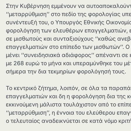
Στην Κυβέρνηση εμμένουν να αυτοαποκαλούνται
‘‘μεταρρύθμιση’’ στο πεδίο της φορολογίας υ
συνέντευξή του, ο Υπουργός Εθνικής Οικονομί
φορολόγηση των ελευθέρων επαγγελματιών, είπε
σε μισθωτούς και συνταξιούχους ‘‘καθώς ανε
επαγγελματιών στο επίπεδο των μισθωτών’’. Ο
μένει ‘‘συνειδησιακά αδιάφορος’’ απέναντι σ
με 268 ευρώ το μήνα και υπεραμύνθηκε του μέ
σήμερα την δια τεκμηρίων φορολόγησή τους.
Το κεντρικό ζήτημα, λοιπόν, σε όλα τα παραπ
επαγγελματιών και δη η φορολόγηση δια της 
εκκινούμενη μάλιστα τουλάχιστον από το επίπ
‘‘μεταρρύθμιση’’, η έννοια του ελεύθερου επ
ο τελευταίος αναδεικνύεται σε κατά νόμο κρι