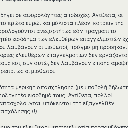
δηγεί σε αφορολόγητες αποδοχές. Αντίθετα, οι
ο πρώτο ευρώ, και μάλιστα πλέον, κατόπιν της
φορολογούνται ανεξαρτήτως εάν πράγματι το
ογητέο εισόδημα των ελευθέρων επαγγελματιών έ
που λαμβάνουν οι μισθωτοί, πράγμα μη προσήκον,
γορίες ελευθέρων επαγγελματιών δεν εργάζονται
έτους και, συν αυτώ, δεν λαμβάνουν επίσης αμοιβ
ρεπό, ως οι μισθωτοί.
τότητα μερικής απασχόλησης (με υποβολή δήλωσ
ορολογητέο εισόδημά τους. Αντίθετα, πολλοί
οαπασχολούνται, υπόκεινται στο εξαγγελθέν
ασχόλησης (!).
όδημα του ελεύθερου επαγγελματία προσαυξάνετ