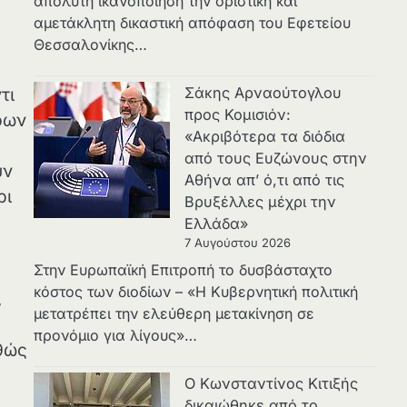
απόλυτη ικανοποίηση την οριστική και
αμετάκλητη δικαστική απόφαση του Εφετείου
Θεσσαλονίκης…
Σάκης Αρναούτογλου
τι
προς Κομισιόν:
ρων
«Ακριβότερα τα διόδια
από τους Ευζώνους στην
υν
Αθήνα απ’ ό,τι από τις
ρι
Βρυξέλλες μέχρι την
Ελλάδα»
7 Αυγούστου 2026
Στην Ευρωπαϊκή Επιτροπή το δυσβάσταχτο
κόστος των διοδίων – «Η Κυβερνητική πολιτική
,
μετατρέπει την ελεύθερη μετακίνηση σε
προνόμιο για λίγους»…
αθώς
Ο Κωνσταντίνος Κιτιξής
δικαιώθηκε από το