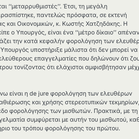
 ‘‘μεταρρυθμιστές’’. Έτσι, τη μεγάλη
περασπίστηκε, παντελώς πρόσφατα, σε εκτενή
ας και Οικονομικών, κ. Κωστής Χατζηδάκης. Η
 ο Υπουργός, είναι ένα ‘‘μέτρο δίκαιο’’ απέναν
βάζει την κατά κεφαλήν φορολόγηση των ελευθέ
 Υπουργός υποστήριξε μάλιστα ότι δεν μπορεί να
ε ελεύθερους επαγγελματίες που δηλώνουν ότι ζο
τρου τονίζοντας ότι ελάχιστοι αμφισβήτησαν μέχ
άνω είναι η de jure φορολόγηση των ελευθέρων
καθιέρωσης και χρήσης στερεοτυπικών τεκμηρίων
εδο φορολόγησης των μισθωτών. Πρακτικά, με τη
αγγελματία συμφύρεται με αυτήν του μισθωτού, κ
τήριο του τρόπου φορολόγησης του πρώτου.