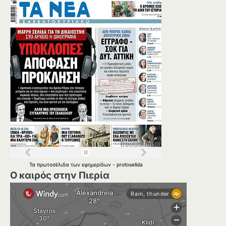
Τα
πρωτοσέλιδα
των
εφημερίδων
-
protoselida
Ο καιρός στην Πιερία