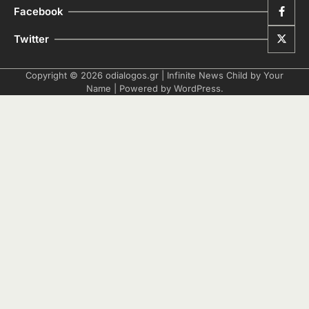
Facebook
Twitter
Copyright © 2026
odialogos.gr
| Infinite News Child by
Your
Name
| Powered by
WordPress
.