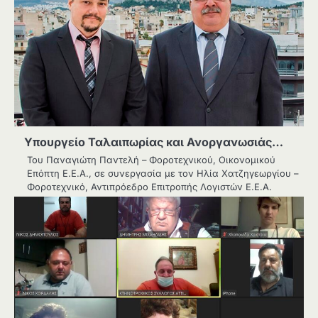
Υπουργείο Ταλαιπωρίας και Ανοργανωσιάς…
Του Παναγιώτη Παντελή – Φοροτεχνικού, Οικονομικού
Επόπτη Ε.Ε.Α., σε συνεργασία με τον Ηλία Χατζηγεωργίου –
Φοροτεχνικό, Αντιπρόεδρο Επιτροπής Λογιστών Ε.Ε.Α.