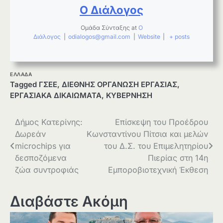
Ο Διάλογος
Ομάδα Σύνταξης
at
Ο
Διάλογος
|
odialogos@gmail.com
|
Website
|
+ posts
ΕΛΛΑΔΑ
Tagged
ΓΣΕΕ
,
ΔΙΕΘΝΗΣ ΟΡΓΑΝΩΣΗ ΕΡΓΑΣΙΑΣ
,
ΕΡΓΑΣΙΑΚΑ ΔΙΚΑΙΩΜΑΤΑ
,
ΚΥΒΕΡΝΗΣΗ
Πλοήγηση
Δήμος Κατερίνης:
Επίσκεψη του Προέδρου
Δωρεάν
Κωνσταντίνου Πίτσια και μελών
άρθρων
microchips για
του Δ.Σ. του Επιμελητηρίου
δεσποζόμενα
Πιερίας στη 14η
ζώα συντροφιάς
Εμποροβιοτεχνική Έκθεση
Διαβάστε Ακόμη