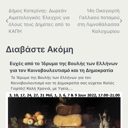
Πλοήγηση
Δήμος Κατερίνης: Δωρεάν
14η Οικογιορτή
Αιματολογικός Έλεγχος για
Γαλλικού ποταμού
άρθρων
όλους τους Δημότες από το
στη Λιμνοθάλασσα
ΚΑΠΗ
Καλοχωρίου
Διαβάστε Ακόμη
Ευχές από το Ίδρυμα της Βουλής των Ελλήνων
για τον Κοινοβουλευτισμό και τη Δημοκρατία
Το Ίδρυμα της Βουλής των Ελλήνων για τον
Κοινοβουλευτισμό και τη Δημοκρατία σας εύχεται Καλές
Γιορτές! Καλή Χρονιά, με Υγεία,…