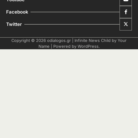
Facebook
Twitter
Copyright © 2026
odialogos.gr
| Infinite News Child by
Your
Name
| Powered by
WordPress
.