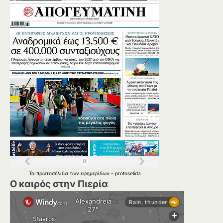
Τα
πρωτοσέλιδα
των
εφημερίδων
-
protoselida
Ο καιρός στην Πιερία