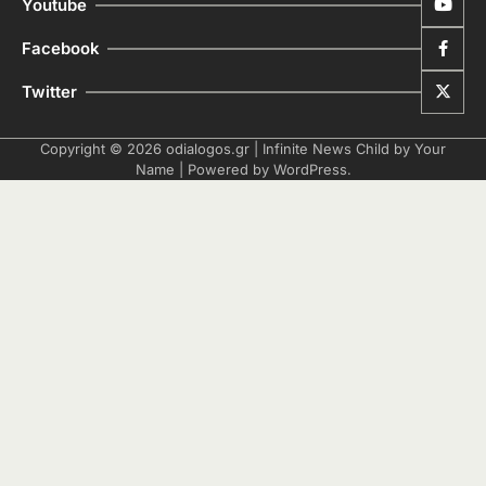
Youtube
Facebook
Twitter
Copyright © 2026
odialogos.gr
| Infinite News Child by
Your
Name
| Powered by
WordPress
.