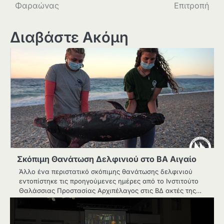
άρθρων
Φαραώνας
Επιτροπή
Διαβάστε Ακόμη
Σκόπιμη Θανάτωση Δελφινιού στο ΒΑ Αιγαίο
Άλλο ένα περιστατικό σκόπιμης θανάτωσης δελφινιού
εντοπίστηκε τις προηγούμενες ημέρες από το Ινστιτούτο
Θαλάσσιας Προστασίας Αρχιπέλαγος στις ΒΔ ακτές της…