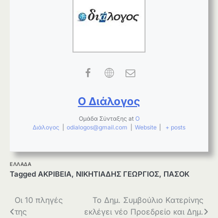
Ο Διάλογος
Ομάδα Σύνταξης
at
Ο
Διάλογος
|
odialogos@gmail.com
|
Website
|
+ posts
ΕΛΛΑΔΑ
Tagged
ΑΚΡΙΒΕΙΑ
,
ΝΙΚΗΤΙΑΔΗΣ ΓΕΩΡΓΙΟΣ
,
ΠΑΣΟΚ
Πλοήγηση
Οι 10 πληγές
Το Δημ. Συμβούλιο Κατερίνης
της
εκλέγει νέο Προεδρείο και Δημ.