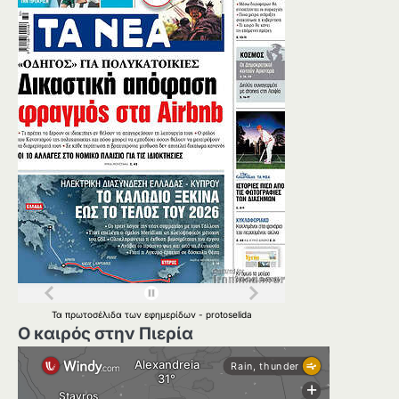
Τα
πρωτοσέλιδα
των
εφημερίδων
-
protoselida
Ο καιρός στην Πιερία