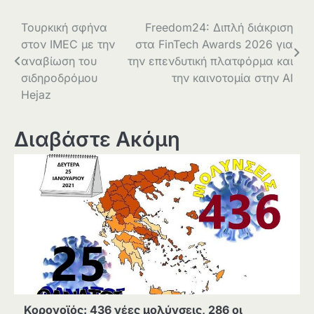
Πλοήγηση
Τουρκική σφήνα
Freedom24: Διπλή διάκριση
στον IMEC με την
στα FinTech Awards 2026 για
άρθρων
αναβίωση του
την επενδυτική πλατφόρμα και
σιδηροδρόμου
την καινοτομία στην AI
Hejaz
Διαβάστε Ακόμη
Κορονοϊός: 436 νέες μολύνσεις, 286 οι