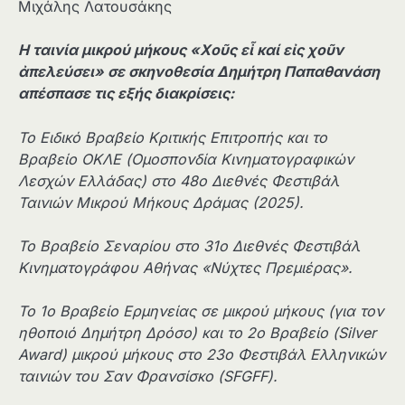
Μιχάλης Λατουσάκης
Η ταινία μικρού μήκους «Χο
ῦ
ς ε
ἶ
καί ε
ἰ
ς χο
ῦ
ν
ἀ
πελεύσει» σε σκηνοθεσία Δημήτρη Παπαθανάση
απέσπασε τις εξής διακρίσεις:
Το Ειδικό Βραβείο Κριτικής Επιτροπής και το
Βραβείο ΟΚΛΕ (Ομοσπονδία Κινηματογραφικών
Λεσχών Ελλάδας) στο 48ο Διεθνές Φεστιβάλ
Ταινιών Μικρού Μήκους Δράμας (2025).
Το Βραβείο Σεναρίου στο 31ο Διεθνές Φεστιβάλ
Κινηματογράφου Αθήνας «Νύχτες Πρεμιέρας».
Το 1ο Βραβείο Ερμηνείας σε μικρού μήκους (για τον
ηθοποιό Δημήτρη Δρόσο) και το 2ο Βραβείο (Silver
Award) μικρού μήκους στο 23ο Φεστιβάλ Ελληνικών
ταινιών του Σαν Φρανσίσκο (SFGFF).