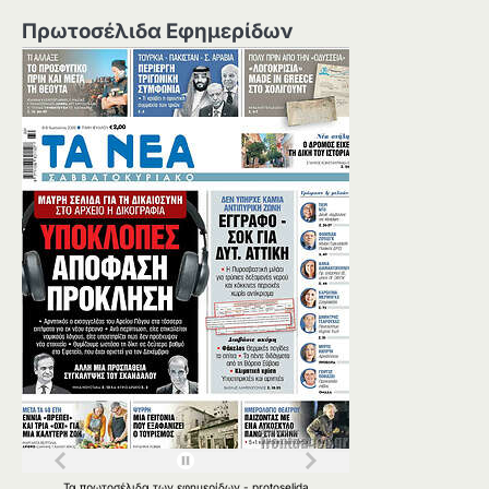
Πρωτοσέλιδα Εφημερίδων
Τα
πρωτοσέλιδα
των
εφημερίδων
-
protoselida