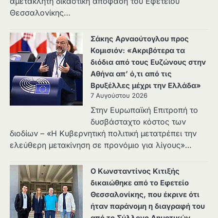
αμετάκλητη δικαστική απόφαση του Εφετείου
Θεσσαλονίκης…
Σάκης Αρναούτογλου προς
Κομισιόν: «Ακριβότερα τα
διόδια από τους Ευζώνους στην
Αθήνα απ’ ό,τι από τις
Βρυξέλλες μέχρι την Ελλάδα»
7 Αυγούστου 2026
Στην Ευρωπαϊκή Επιτροπή το
δυσβάσταχτο κόστος των
διοδίων – «Η Κυβερνητική πολιτική μετατρέπει την
ελεύθερη μετακίνηση σε προνόμιο για λίγους»…
Ο Κωνσταντίνος Κιτιξής
δικαιώθηκε από το Εφετείο
Θεσσαλονίκης, που έκρινε ότι
ήταν παράνομη η διαγραφή του
από το Σύλλογο Δημοτικών