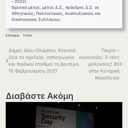
– 2022).
Ιδρυτικό μέλος, μέλος Δ.Σ., πρόεδρος Δ.Σ. σε
Αθλητικούς, Πολιτιστικούς, Αναπτυξιακούς και
Οικολογικούς Συλλόγους.
ΕΛΛΑΔΑ
ΥΓΕΙΑ
Πλοήγηση
Δήμος Δίου-Ολύμπου: Κλειστά
Πιερία –
όλα τα σχολεία, νηπιαγωγεία
κορονοϊός: 3 νέες
άρθρων
και παιδικοί σταθμοί τη Δευτέρα
μολύνσεις! 80
15 Φεβρουαρίου 2021
στην Κεντρική
Μακεδονία
Διαβάστε Ακόμη