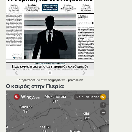
Τα
πρωτοσέλιδα
των
εφημερίδων
-
protoselida
Ο καιρός στην Πιερία