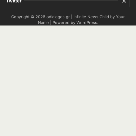
Twitter
Copyright © 2026
odialogos.gr
| Infinite News Child by
Your
Name
| Powered by
WordPress
.