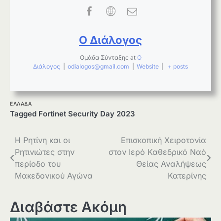
Ο Διάλογος
Ομάδα Σύνταξης
at
Ο
Διάλογος
|
odialogos@gmail.com
|
Website
|
+ posts
ΕΛΛΑΔΑ
Tagged
Fortinet Security Day 2023
Πλοήγηση
Η Ρητίνη και οι
Επισκοπική Χειροτονία
Ρητινιώτες στην
στον Ιερό Καθεδρικό Ναό
άρθρων
περίοδο του
Θείας Αναλήψεως
Μακεδονικού Αγώνα
Κατερίνης
Διαβάστε Ακόμη