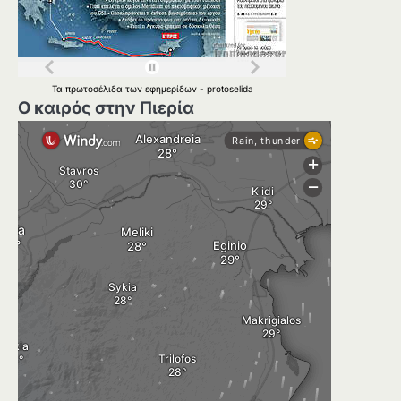
Τα
πρωτοσέλιδα
των
εφημερίδων
-
protoselida
Ο καιρός στην Πιερία