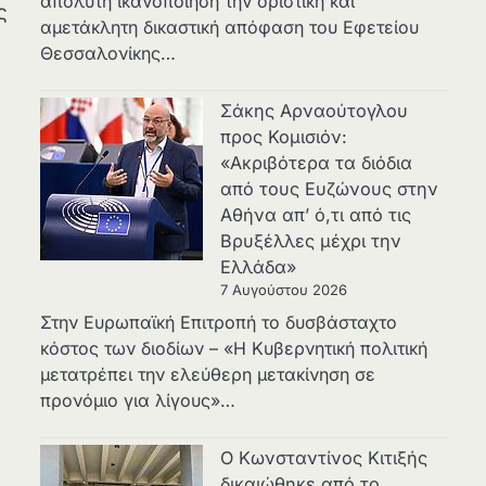
απόλυτη ικανοποίηση την οριστική και
ς
αμετάκλητη δικαστική απόφαση του Εφετείου
Θεσσαλονίκης…
Σάκης Αρναούτογλου
προς Κομισιόν:
«Ακριβότερα τα διόδια
από τους Ευζώνους στην
Αθήνα απ’ ό,τι από τις
Βρυξέλλες μέχρι την
Ελλάδα»
7 Αυγούστου 2026
Στην Ευρωπαϊκή Επιτροπή το δυσβάσταχτο
κόστος των διοδίων – «Η Κυβερνητική πολιτική
μετατρέπει την ελεύθερη μετακίνηση σε
προνόμιο για λίγους»…
Ο Κωνσταντίνος Κιτιξής
δικαιώθηκε από το