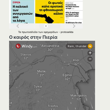
Τα
πρωτοσέλιδα
των
εφημερίδων
-
protoselida
Ο καιρός στην Πιερία