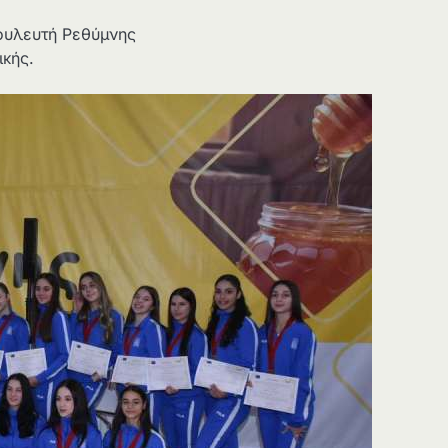
υλευτή Ρεθύμνης
ικής.