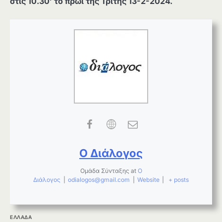
στις 10.30’ το πρωί της Τρίτης 13-2-2024.
Ο Διάλογος
Ομάδα Σύνταξης
at
Ο
Διάλογος
|
odialogos@gmail.com
|
Website
|
+ posts
ΕΛΛΑΔΑ