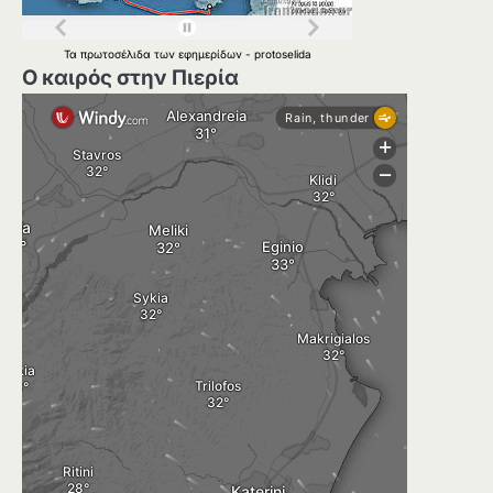
Τα
πρωτοσέλιδα
των
εφημερίδων
-
protoselida
Ο καιρός στην Πιερία