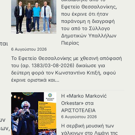
Εφετείο Θεσσαλονίκης,
που έκρινε ότι ήταν
παράνομη η διαγραφή
του από το Σύλλογο
Δημοτικών Υπαλλήλων
Πιερίας
ται
6 Αυγούστου 2026
Το Εφετείο Θεσσαλονίκης με χθεσινή απόφασή
του (αρ. 1383/03-08-2026) δικαίωσε για
δεύτερη φορά τον Κωνσταντίνο Κιτιξή, αφού
έκρινε οριστικά και…
Η «Marko Marković
Orkestar» στα
ΑΡΙΣΤΟΤΕΛΕΙΑ
6 Αυγούστου 2026
ων
Η σερβική μουσική των
εων,
χάλκινων στο Λιμάνι της