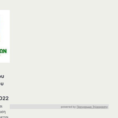
ου
ου
2022
αι
powered by
Προγραμμα Τηλεορασης
ωση
νεται