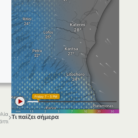
λία
Τι παίζει σήμερα
άττι