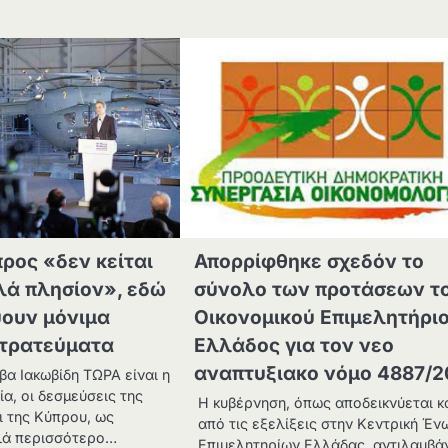
ρος «δεν κείται
Απορρίφθηκε σχεδόν το
λά πλησίον», εδώ
σύνολο των προτάσεων τ
ύουν μόνιμα
Οικονομικού Επιμελητήρι
στρατεύματα
Ελλάδος για τον νεο
αναπτυξιακο νόμο 4887/
α Ιακωβίδη ΤΩΡΑ είναι η
ία, οι δεσμεύσεις της
Η κυβέρνηση, όπως αποδεικνύεται κ
ι της Κύπρου, ως
από τις εξελίξεις στην Κεντρική Έν
λά περισσότερο…
Επιμελητηρίων Ελλάδας, αντιλαμβά