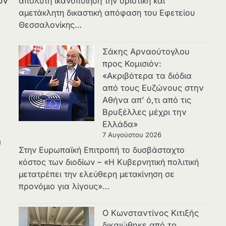
ών
απόλυτη ικανοποίηση την οριστική και
αμετάκλητη δικαστική απόφαση του Εφετείου
Θεσσαλονίκης…
Σάκης Αρναούτογλου
προς Κομισιόν:
«Ακριβότερα τα διόδια
από τους Ευζώνους στην
Αθήνα απ’ ό,τι από τις
Βρυξέλλες μέχρι την
Ελλάδα»
7 Αυγούστου 2026
υ
Στην Ευρωπαϊκή Επιτροπή το δυσβάσταχτο
κόστος των διοδίων – «Η Κυβερνητική πολιτική
μετατρέπει την ελεύθερη μετακίνηση σε
προνόμιο για λίγους»…
Ο Κωνσταντίνος Κιτιξής
δικαιώθηκε από το