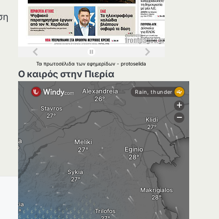
ση
Τα
πρωτοσέλιδα
των
εφημερίδων
-
protoselida
Ο καιρός στην Πιερία