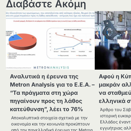
Διαβάστε Ακόμη
Αναλυτικά η έρευνα της
Αφού η Κύπ
Metron Analysis για το Ε.Ε.Α. –
μακράν αλ
“Τα πράγματα στη χώρα
να σταθμε
πηγαίνουν προς τη λάθος
ελληνικά 
κατεύθυνση”, λέει το 76%
Άρθρο του Σάββ
ιστορική ευκαιρ
Αποκαλυπτικά στοιχεία σχετικά με την
Ελλάδος έναντ
οικονομία και την κοινωνία προκύπτουν
εγγυήτριας αλ
από την πανελλαδική έρευνα της Metron