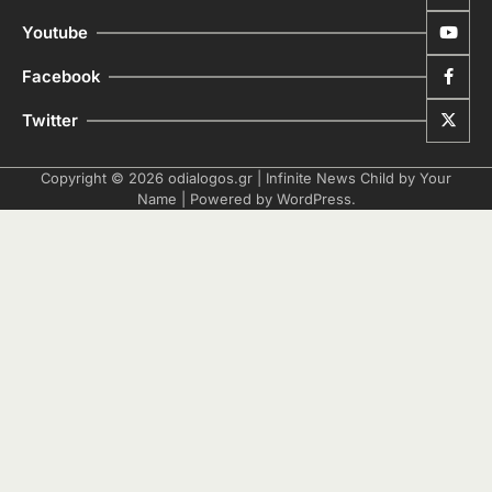
Youtube
Facebook
Twitter
Copyright © 2026
odialogos.gr
| Infinite News Child by
Your
Name
| Powered by
WordPress
.