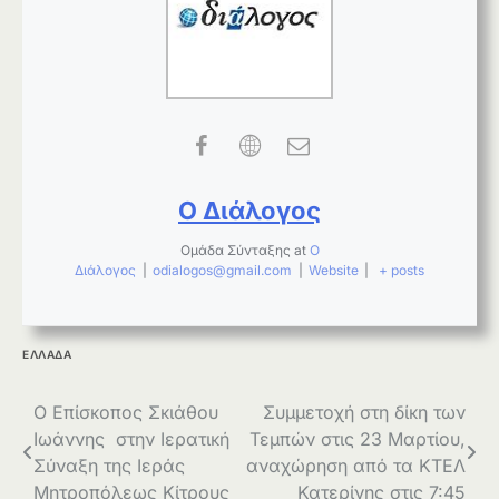
Ο Διάλογος
Ομάδα Σύνταξης
at
Ο
Διάλογος
|
odialogos@gmail.com
|
Website
|
+ posts
ΕΛΛΑΔΑ
Πλοήγηση
Ο Επίσκοπος Σκιάθου
Συμμετοχή στη δίκη των
Ιωάννης στην Ιερατική
Τεμπών στις 23 Μαρτίου,
άρθρων
Σύναξη της Ιεράς
αναχώρηση από τα ΚΤΕΛ
Μητροπόλεως Κίτρους
Κατερίνης στις 7:45