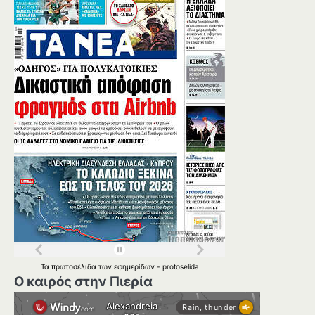
Τα
πρωτοσέλιδα
των
εφημερίδων
-
protoselida
Ο καιρός στην Πιερία