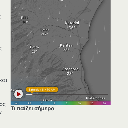
ς
ς
ς
και
τος
Τι παίζει σήμερα
ν