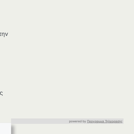
την
ύς
powered by
Προγραμμα Τηλεορασης