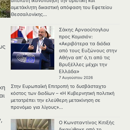
απόλυτη ικανοποίηση την οριστική και
αμετάκλητη δικαστική απόφαση του Εφετείου
Θεσσαλονίκης…
Σάκης Αρναούτογλου
προς Κομισιόν:
«Ακριβότερα τα διόδια
υς
από τους Ευζώνους στην
Αθήνα απ’ ό,τι από τις
Βρυξέλλες μέχρι την
Ελλάδα»
7 Αυγούστου 2026
Στην Ευρωπαϊκή Επιτροπή το δυσβάσταχτο
κη
κόστος των διοδίων – «Η Κυβερνητική πολιτική
αι
μετατρέπει την ελεύθερη μετακίνηση σε
προνόμιο για λίγους»…
,
Ο Κωνσταντίνος Κιτιξής
δικαιώθηκε από το