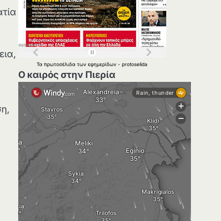
ατία
εια,
Τα
πρωτοσέλιδα
των
εφημερίδων
-
protoselida
Ο καιρός στην Πιερία
η,