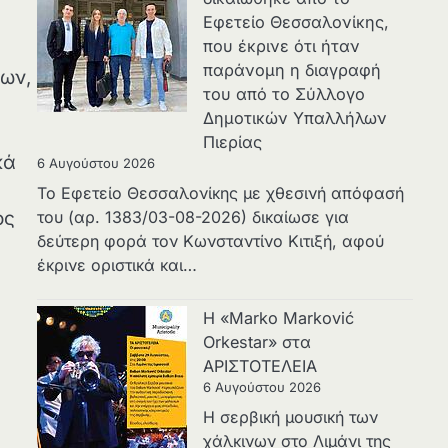
Εφετείο Θεσσαλονίκης,
που έκρινε ότι ήταν
παράνομη η διαγραφή
των,
του από το Σύλλογο
Δημοτικών Υπαλλήλων
Πιερίας
κά
6 Αυγούστου 2026
Το Εφετείο Θεσσαλονίκης με χθεσινή απόφασή
ος
του (αρ. 1383/03-08-2026) δικαίωσε για
δεύτερη φορά τον Κωνσταντίνο Κιτιξή, αφού
έκρινε οριστικά και…
Η «Marko Marković
Orkestar» στα
ΑΡΙΣΤΟΤΕΛΕΙΑ
6 Αυγούστου 2026
Η σερβική μουσική των
χάλκινων στο Λιμάνι της