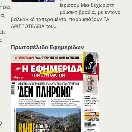
Ιερισσού Μια ξεχωριστή
ήσει
μουσική βραδιά, με έντονο
α,
βαλκανικό ταπεραμέντο, παρουσιάζουν ΤΑ
ΑΡΙΣΤΟΤΕΛΕΙΑ του…
αι
ς
Πρωτοσέλιδα Εφημερίδων
α