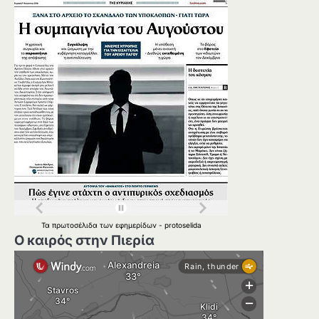
Τα
πρωτοσέλιδα
των
εφημερίδων
-
protoselida
Ο καιρός στην Πιερία