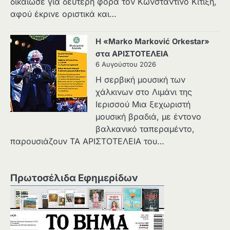
δικαίωσε για δεύτερη φορά τον Κωνσταντίνο Κιτιξή,
αφού έκρινε οριστικά και…
Η «Marko Marković Orkestar»
στα ΑΡΙΣΤΟΤΕΛΕΙΑ
6 Αυγούστου 2026
Η σερβική μουσική των
χάλκινων στο Λιμάνι της
Ιερισσού Μια ξεχωριστή
μουσική βραδιά, με έντονο
βαλκανικό ταπεραμέντο,
παρουσιάζουν ΤΑ ΑΡΙΣΤΟΤΕΛΕΙΑ του…
Πρωτοσέλιδα Εφημερίδων