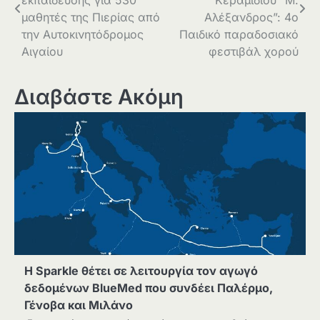
εκπαίδευσης για 530
Κεραμιδίου “Μ.
μαθητές της Πιερίας από
Αλέξανδρος”: 4o
την Αυτοκινητόδρομος
Παιδικό παραδοσιακό
Αιγαίου
φεστιβάλ χορού
Διαβάστε Ακόμη
Η Sparkle θέτει σε λειτουργία τον αγωγό
δεδομένων BlueMed που συνδέει Παλέρμο,
Γένοβα και Μιλάνο