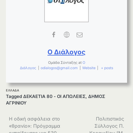
Ο Διάλογος
Ομάδα Σύνταξης
at
Ο
Διάλογος
|
odialogos@gmail.com
|
Website
|
+ posts
ΕΛΛΑΔΑ
Tagged
ΔΕΚΑΕΤΙΑ 80 - ΟΙ ΑΠΩΛΕΙΕΣ
,
ΔΗΜΟΣ
ΑΓΡΙΝΙΟΥ
Πλοήγηση
Η οδική ασφάλεια στο
Πολιτιστικός
«θρανίο»: Πρόγραμμα
Σύλλογος Π.
άρθρων