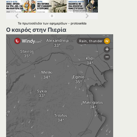
Τα
πρωτοσέλιδα
των
εφημερίδων
-
protoselida
Ο καιρός στην Πιερία