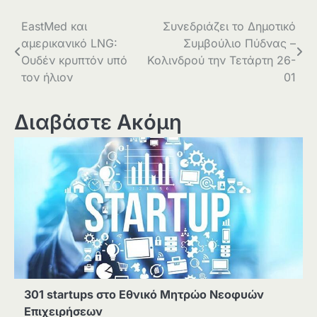
Πλοήγηση
EastMed και
Συνεδριάζει το Δημοτικό
αμερικανικό LNG:
Συμβούλιο Πύδνας –
άρθρων
Ουδέν κρυπτόν υπό
Κολινδρού την Τετάρτη 26-
τον ήλιον
01
Διαβάστε Ακόμη
301 startups στο Εθνικό Μητρώο Νεοφυών
Επιχειρήσεων