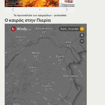
Τα
πρωτοσέλιδα
των
εφημερίδων
-
protoselida
Ο καιρός στην Πιερία