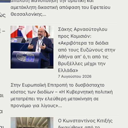
απόλυτη ικανοποίηση την οριστική και
αμετάκλητη δικαστική απόφαση του Εφετείου
Θεσσαλονίκης…
ώς
Σάκης Αρναούτογλου
 –
προς Κομισιόν:
«Ακριβότερα τα διόδια
από τους Ευζώνους στην
Αθήνα απ’ ό,τι από τις
Βρυξέλλες μέχρι την
Ελλάδα»
7 Αυγούστου 2026
Στην Ευρωπαϊκή Επιτροπή το δυσβάσταχτο
κόστος των διοδίων – «Η Κυβερνητική πολιτική
αι
μετατρέπει την ελεύθερη μετακίνηση σε
προνόμιο για λίγους»…
τα
Ο Κωνσταντίνος Κιτιξής
αι
δικαιώθηκε από το