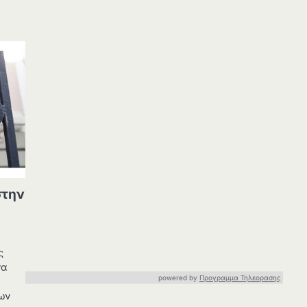
στην
ς
να
powered by
Προγραμμα Τηλεορασης
ων