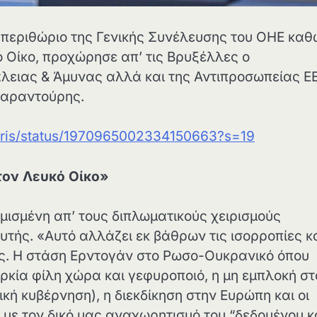
 περιθώριο της Γενικής Συνέλευσης του ΟΗΕ καθ
 Οίκο, προχώρησε απ’ τις Βρυξέλλες ο
λειας & Άμυνας αλλά και της Αντιπροσωπείας ΕΕ
Φαραντούρης.
ouris/status/1970965002334150663?s=19
τον Λευκό Οίκο»
μισμένη απ’ τους διπλωματικούς χειρισμούς
τής. «Αυτό αλλάζει εκ βάθρων τις ισορροπίες κ
ας. Η στάση Ερντογάν στο Ρωσο-Ουκρανικό όπου
ρκία φίλη χώρα και γεφυροποιό, η μη εμπλοκή σ
κή κυβέρνηση), η διεκδίκηση στην Ευρώπη και οι
με τον δικό μας αναχωρητισμό του “δεδομένου κ