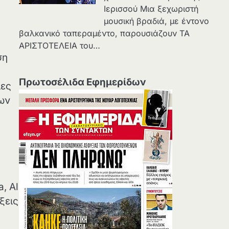
Ιερισσού Μια ξεχωριστή
μουσική βραδιά, με έντονο
βαλκανικό ταπεραμέντο, παρουσιάζουν ΤΑ
ΑΡΙΣΤΟΤΕΛΕΙΑ του…
ση
Πρωτοσέλιδα Εφημερίδων
ιες
των
, Αl
ξεις