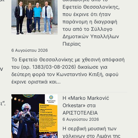
Εφετείο Θεσσαλονίκης,
που έκρινε ότι ήταν
παράνομη η διαγραφή
του από το Σύλλογο
Δημοτικών Υπαλλήλων
Πιερίας
6 Αυγούστου 2026
Το Εφετείο Θεσσαλονίκης με χθεσινή απόφασή
του (αρ. 1383/03-08-2026) δικαίωσε για
ν
δεύτερη φορά τον Κωνσταντίνο Κιτιξή, αφού
έκρινε οριστικά και…
Η «Marko Marković
”.
Orkestar» στα
ΑΡΙΣΤΟΤΕΛΕΙΑ
6 Αυγούστου 2026
Η σερβική μουσική των
χάλκινων στο Λιμάνι της