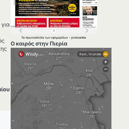
 για
Τα
πρωτοσέλιδα
των
εφημερίδων
-
protoselida
ός
Ο καιρός στην Πιερία
της
αίου