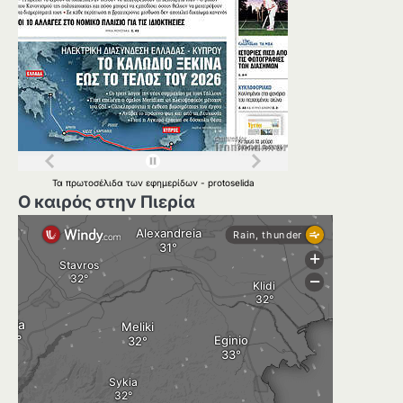
Τα
πρωτοσέλιδα
των
εφημερίδων
-
protoselida
Ο καιρός στην Πιερία