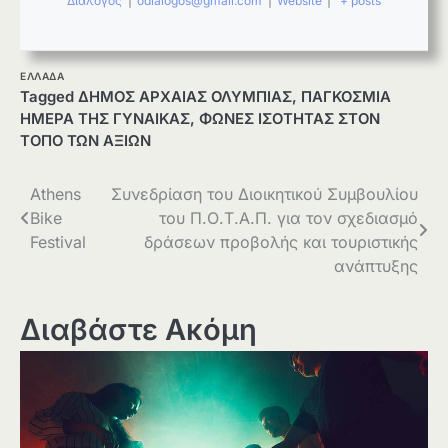
Διάλογος
|
odialogos@gmail.com
|
Website
|
+ posts
ΕΛΛΑΔΑ
Tagged
ΔΗΜΟΣ ΑΡΧΑΙΑΣ ΟΛΥΜΠΙΑΣ
,
ΠΑΓΚΟΣΜΙΑ
ΗΜΕΡΑ ΤΗΣ ΓΥΝΑΙΚΑΣ
,
ΦΩΝΕΣ ΙΣΟΤΗΤΑΣ ΣΤΟΝ
ΤΟΠΟ ΤΩΝ ΑΞΙΩΝ
Πλοήγηση
Athens
Συνεδρίαση του Διοικητικού Συμβουλίου
Bike
του Π.Ο.Τ.Α.Π. για τον σχεδιασμό
άρθρων
Festival
δράσεων προβολής και τουριστικής
ανάπτυξης
Διαβάστε Ακόμη