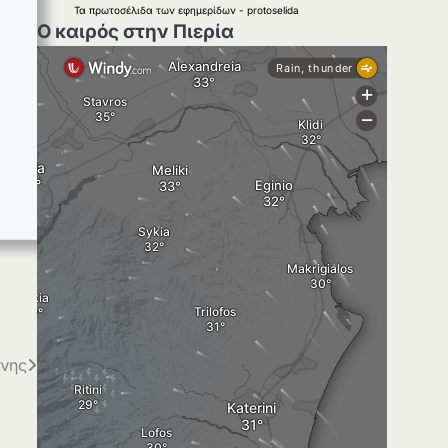
Τα
πρωτοσέλιδα
των
εφημερίδων
-
protoselida
Ο καιρός στην Πιερία
ίνης