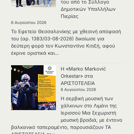
του από το Σύλλογο
Δημοτικών Υπαλλήλων
Πιερίας
6 Αυγούστου 2026
Το Εφετείο Θεσσαλονίκης με χθεσινή απόφασή
του (αρ. 1383/03-08-2026) δικαίωσε για
δεύτερη φορά τον Κωνσταντίνο Κιτιξή, αφού
έκρινε οριστικά και…
Η «Marko Marković
Orkestar» στα
ΑΡΙΣΤΟΤΕΛΕΙΑ
6 Αυγούστου 2026
Η σερβική μουσική των
χάλκινων στο Λιμάνι της
Ιερισσού Μια ξεχωριστή
μουσική βραδιά, με έντονο
βαλκανικό ταπεραμέντο, παρουσιάζουν ΤΑ