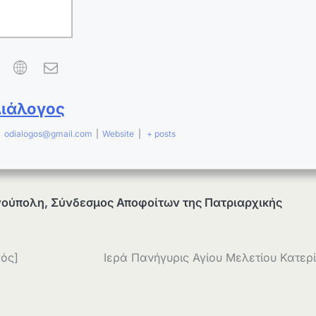
Διάλογος
|
odialogos@gmail.com
|
Website
|
+ posts
νούπολη
,
Σύνδεσμος Αποφοίτων της Πατριαρχικής
γός]
Ιερά Πανήγυρις Αγίου Μελετίου Κατερ