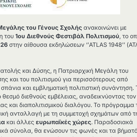
Μεγάλης του Γένους Σχολής
ανακοινώνει με
ση του
1ου Διεθνούς Φεστιβάλ Πολιτισμού
, το ο
026
στην αίθουσα εκδηλώσεων ‘’ATLAS 1948’’ (Α
νατολής και Δύσης, η Πατριαρχική Μεγάλη του
σης και του πολιτισμού για περισσότερους από
α σπάνια και εμβληματική πολιτιστική συνάντηση. 
ο θεσμό διεθνούς εμβέλειας, αναδεικνύοντας τον
ας και διαπολιτισμικού διαλόγου. Το πρόγραμμα 
νική ανταλλαγή με τη συμμετοχή σχημάτων από τ
ια
και άλλες
ευρωπαϊκές χώρες
. Παραδοσιακά
ικά σύνολα, θα ενώσουν τις φωνές και τα βήματ