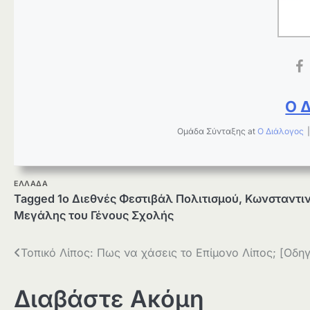
Ο 
Ομάδα Σύνταξης
at
Ο Διάλογος
ΕΛΛΑΔΑ
Tagged
1ο Διεθνές Φεστιβάλ Πολιτισμού
,
Κωνσταντι
Μεγάλης του Γένους Σχολής
Πλοήγηση
Τοπικό Λίπος: Πως να χάσεις το Επίμονο Λίπος; [Οδη
άρθρων
Διαβάστε Ακόμη