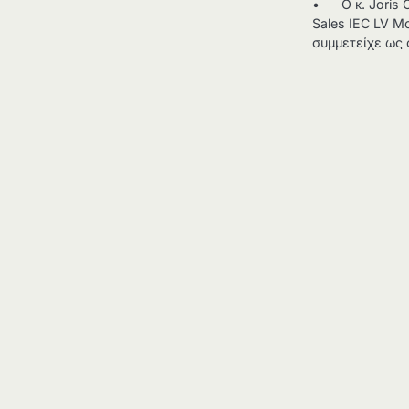
• Ο κ. Joris C
Sales IEC LV Mo
συμμετείχε ως