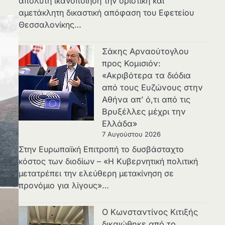
απόλυτη ικανοποίηση την οριστική και
αμετάκλητη δικαστική απόφαση του Εφετείου
Θεσσαλονίκης…
Σάκης Αρναούτογλου
προς Κομισιόν:
«Ακριβότερα τα διόδια
από τους Ευζώνους στην
Αθήνα απ’ ό,τι από τις
Βρυξέλλες μέχρι την
Ελλάδα»
7 Αυγούστου 2026
Στην Ευρωπαϊκή Επιτροπή το δυσβάσταχτο
κόστος των διοδίων – «Η Κυβερνητική πολιτική
μετατρέπει την ελεύθερη μετακίνηση σε
προνόμιο για λίγους»…
Ο Κωνσταντίνος Κιτιξής
δικαιώθηκε από το