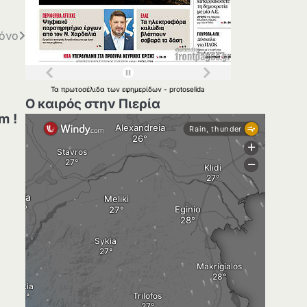
μόνο
Τα
πρωτοσέλιδα
των
εφημερίδων
-
protoselida
Ο καιρός στην Πιερία
m !