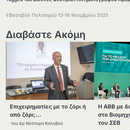
Πλοήγηση
Φεστιβάλ Πολιτισμού 13-16 Νοεμβρίου 2025
άρθρων
Διαβάστε Ακόμη
Επιχειρηματίες με το ζόρι ή
Η ABB με δ
από ζόρι;…
στο Βιομηχ
του ΣΕΒ
του Δρ Νέστορα Κολοβού