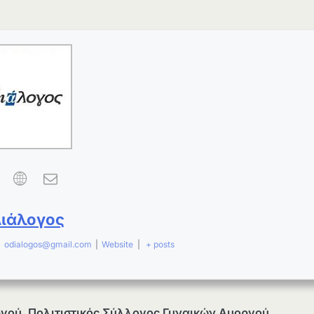
Διάλογος
|
odialogos@gmail.com
|
Website
|
+ posts
ργού
,
Πολιτιστικός Σύλλογος Γυναικών Αμοργού