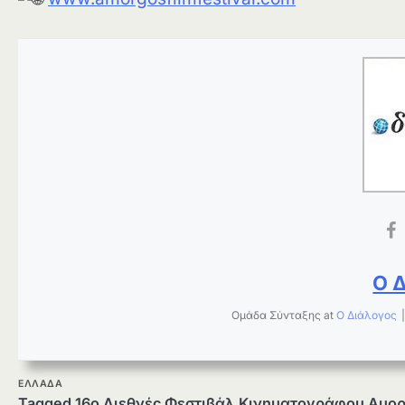
Ο 
Ομάδα Σύνταξης
at
Ο Διάλογος
ΕΛΛΑΔΑ
Tagged
16ο Διεθνές Φεστιβάλ Κινηματογράφου Αμο