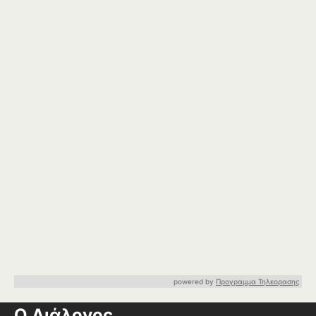
powered by
Προγραμμα Τηλεορασης
Ο Διάλογος