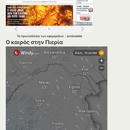
Τα
πρωτοσέλιδα
των
εφημερίδων
-
protoselida
Ο καιρός στην Πιερία