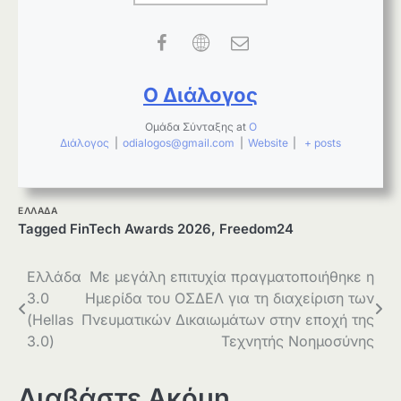
Ο Διάλογος
Ομάδα Σύνταξης
at
Ο
Διάλογος
|
odialogos@gmail.com
|
Website
|
+ posts
ΕΛΛΑΔΑ
Tagged
FinTech Awards 2026
,
Freedom24
Πλοήγηση
Ελλάδα
Με μεγάλη επιτυχία πραγματοποιήθηκε η
3.0
Ημερίδα του ΟΣΔΕΛ για τη διαχείριση των
άρθρων
(Hellas
Πνευματικών Δικαιωμάτων στην εποχή της
3.0)
Τεχνητής Νοημοσύνης
Διαβάστε Ακόμη