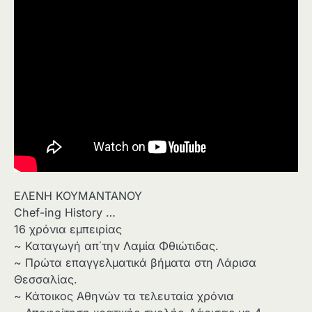
ΕΛΕΝΗ ΚΟΥΜΑΝΤΑΝΟΥ
Chef-ing History …
16 χρόνια εμπειρίας
~ Καταγωγή απ΄την Λαμία Φθιώτιδας.
~ Πρώτα επαγγελματικά βήματα στη Λάρισα
Θεσσαλίας.
~ Κάτοικος Αθηνών τα τελευταία χρόνια