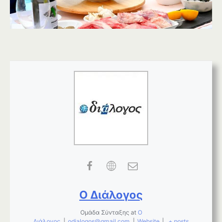
Ο Διάλογος
Ομάδα Σύνταξης
at
Ο
Διάλογος
|
odialogos@gmail.com
|
Website
|
+ posts