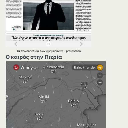
Τα
πρωτοσέλιδα
των
εφημερίδων
-
protoselida
Ο καιρός στην Πιερία