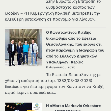
Στην Ευρωπαϊκή Επιτροπή το
δυσβάσταχτο κόστος των
διοδίων – «Η Κυβερνητική πολιτική μετατρέπει την
ελεύθερη μετακίνηση σε προνόμιο για λίγους»…
Ο Κωνσταντίνος Κιτιξής
δικαιώθηκε από το Εφετείο
Θεσσαλονίκης, που έκρινε ότι
ήταν παράνομη η διαγραφή του
από το Σύλλογο Δημοτικών
Υπαλλήλων Πιερίας
6 Αυγούστου 2026
Το Εφετείο Θεσσαλονίκης με
χθεσινή απόφασή του (αρ. 1383/03-08-2026)
δικαίωσε για δεύτερη φορά τον Κωνσταντίνο Κιτιξή,
αφού έκρινε οριστικά και…
Η «Marko Marković Orkestar»