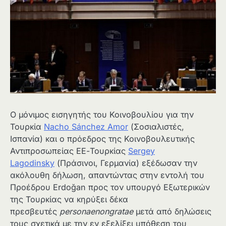
Ο μόνιμος εισηγητής του Κοινοβουλίου για την
Τουρκία
Nacho Sánchez Amor
(Σοσιαλιστές,
Ισπανία) και ο πρόεδρος της Κοινοβουλευτικής
Αντιπροσωπείας ΕΕ-Τουρκίας
Sergey
Lagodinsky
(Πράσινοι, Γερμανία) εξέδωσαν την
ακόλουθη δήλωση, απαντώντας στην εντολή του
Προέδρου Erdoğan προς τον υπουργό Εξωτερικών
της Τουρκίας να κηρύξει δέκα
πρεσβευτές
personaenongratae
μετά από δηλώσεις
τους σχετικά με την εν εξελίξει υπόθεση του