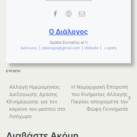
Ο Διάλογος
Ομάδα Σύνταξης
at
Ο
Διάλογος
|
odialogos@gmail.com
|
Website
|
+ posts
ΕΥΡΩΠΗ
Πλοήγηση
Αλλαγή Ημερομηνίας
Η Νομαρχιακή Επιτροπή
Διεξαγωγής Δράσης
του Κινήματος Αλλαγής
άρθρων
Ενημέρωσης για τον
Πιερίας αποχαιρέτα την
καρκίνο του μαστού στο
Φώφη Γεννηματά
Λιτόχωρο
Διαβάστε Ακόμη