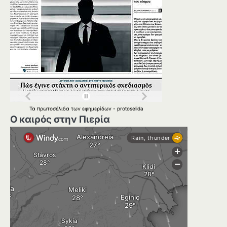
Τα
πρωτοσέλιδα
των
εφημερίδων
-
protoselida
Ο καιρός στην Πιερία