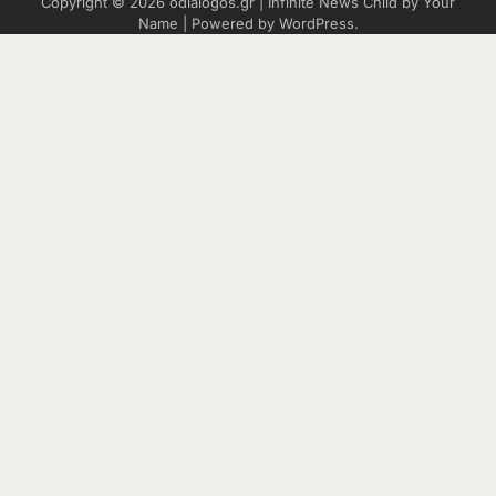
Copyright © 2026
odialogos.gr
| Infinite News Child by
Your
Name
| Powered by
WordPress
.