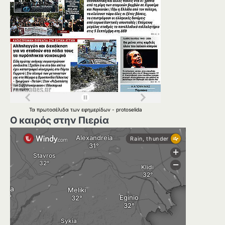
Τα
πρωτοσέλιδα
των
εφημερίδων
-
protoselida
Ο καιρός στην Πιερία