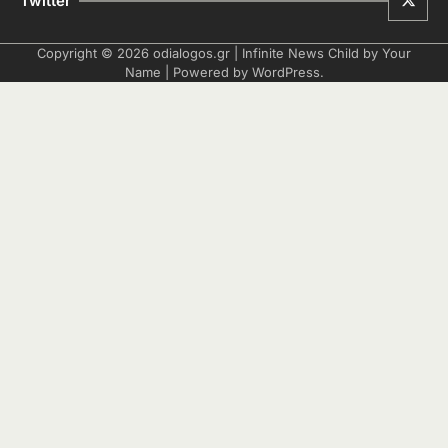
Twitter
Copyright © 2026
odialogos.gr
| Infinite News Child by
Your
Name
| Powered by
WordPress
.