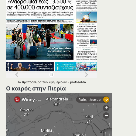
Τα
πρωτοσέλιδα
των
εφημερίδων
-
protoselida
Ο καιρός στην Πιερία