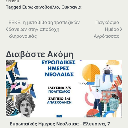
ΕΥΡΩΠΗ
Tagged
Ευρωκοινοβούλιο
,
Ουκρανία
Πλοήγηση
ΕΕΚΕ: η μεταβίβαση τραπεζικών
Παγκόσμια
δανείων στην αποδοχή
Ημέρα
άρθρων
κληρονομιάς
Αγρότισσας
Διαβάστε Ακόμη
Ευρωπαϊκές Ημέρες Νεολαίας – Ελευσίνα, 7