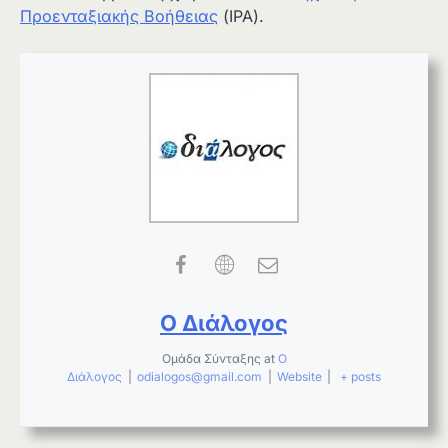
Προενταξιακής Βοήθειας
(IPA).
Ο Διάλογος
Ομάδα Σύνταξης
at
Ο
Διάλογος
|
odialogos@gmail.com
|
Website
|
+ posts