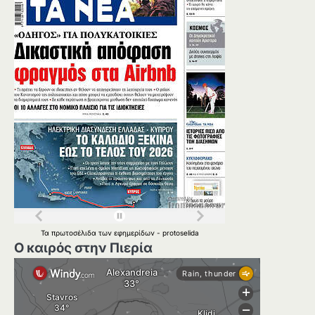
Τα
πρωτοσέλιδα
των
εφημερίδων
-
protoselida
Ο καιρός στην Πιερία