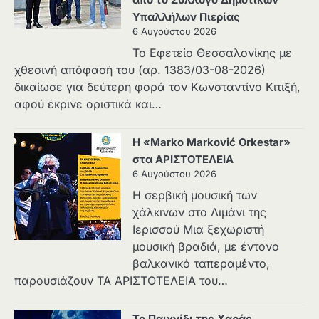
από το Σύλλογο Δημοτικών
Υπαλλήλων Πιερίας
6 Αυγούστου 2026
Το Εφετείο Θεσσαλονίκης με
χθεσινή απόφασή του (αρ. 1383/03-08-2026)
δικαίωσε για δεύτερη φορά τον Κωνσταντίνο Κιτιξή,
αφού έκρινε οριστικά και…
Η «Marko Marković Orkestar»
στα ΑΡΙΣΤΟΤΕΛΕΙΑ
6 Αυγούστου 2026
Η σερβική μουσική των
χάλκινων στο Λιμάνι της
Ιερισσού Μια ξεχωριστή
μουσική βραδιά, με έντονο
βαλκανικό ταπεραμέντο,
παρουσιάζουν ΤΑ ΑΡΙΣΤΟΤΕΛΕΙΑ του…