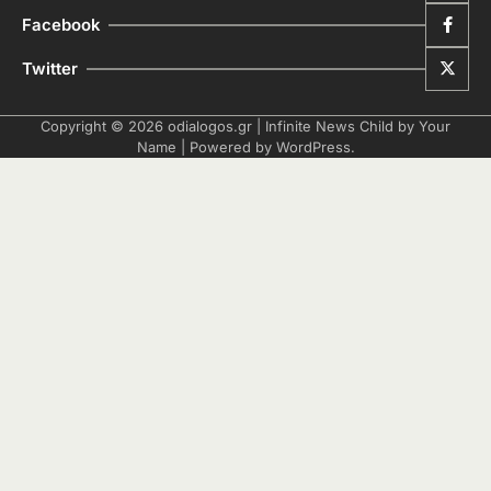
Facebook
Twitter
Copyright © 2026
odialogos.gr
| Infinite News Child by
Your
Name
| Powered by
WordPress
.