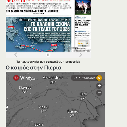
Τα
πρωτοσέλιδα
των
εφημερίδων
-
protoselida
Ο καιρός στην Πιερία