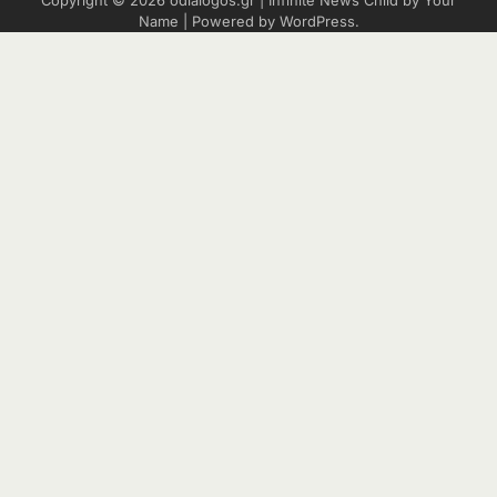
Copyright © 2026
odialogos.gr
| Infinite News Child by
Your
Name
| Powered by
WordPress
.