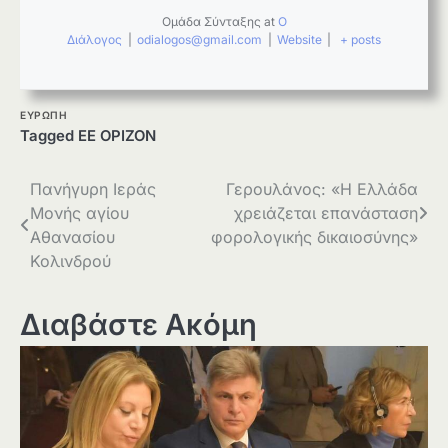
Ομάδα Σύνταξης
at
Ο
Διάλογος
|
odialogos@gmail.com
|
Website
|
+ posts
ΕΥΡΩΠΗ
Tagged
ΕΕ ΟΡΙΖΟΝ
Πλοήγηση
Πανήγυρη Ιεράς
Γερουλάνος: «Η Ελλάδα
Μονής αγίου
χρειάζεται επανάσταση
άρθρων
Αθανασίου
φορολογικής δικαιοσύνης»
Κολινδρού
Διαβάστε Ακόμη