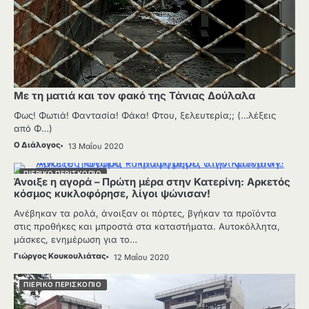
Με τη ματιά και τον φακό της Τάνιας Δούλαλα
Φως! Φωτιά! Φαντασία! Φάκα! Φτου, ξελευτερία;; (…λέξεις
από Φ…)
Ο Διάλογος
13 Μαΐου 2020
ΠΙΕΡΙΚΌ ΠΕΡΙΣΚΌΠΙΟ
Άνοιξε η αγορά – Πρώτη μέρα στην Κατερίνη: Αρκετός
κόσμος κυκλοφόρησε, λίγοι ψώνισαν!
Ανέβηκαν τα ρολά, άνοιξαν οι πόρτες, βγήκαν τα προϊόντα
στις προθήκες και μπροστά στα καταστήματα. Αυτοκόλλητα,
μάσκες, ενημέρωση για το…
Γιώργος Κουκουλιάτας
12 Μαΐου 2020
ΠΙΕΡΙΚΌ ΠΕΡΙΣΚΌΠΙΟ