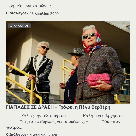
…σημεία των καιρών…;
Ο Διάλογος
13 Απριλίου 2020
ΔΙΑ-ΛΟΓΟΙ
ΓΙΑΓΙΑΔΕΣ ΣΕ ΔΡΑΣΗ – Γράφει η Πένυ Βερβέρη
– Καλώς την, έλα πέρασε – Καλημέρα. Άργησα ε; –
Πώς τα κατάφερες να το σκάσεις; – Πάω στον
γιατρό…
Ο Διάλογος
5 Απριλίου 2020