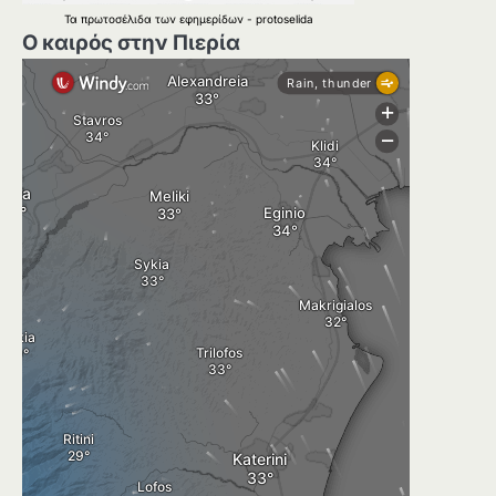
Τα
πρωτοσέλιδα
των
εφημερίδων
-
protoselida
Ο καιρός στην Πιερία