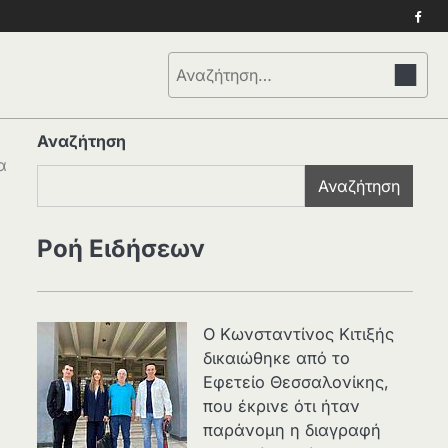
Face
Αναζήτηση
για:
Αναζήτηση
α
Αναζήτηση
Ροή Ειδήσεων
Ο Κωνσταντίνος Κιτιξής
δικαιώθηκε από το
Εφετείο Θεσσαλονίκης,
που έκρινε ότι ήταν
παράνομη η διαγραφή