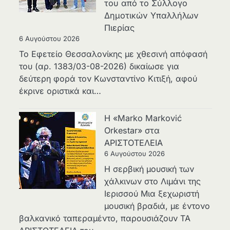
του από το Σύλλογο
Δημοτικών Υπαλλήλων
Πιερίας
6 Αυγούστου 2026
Το Εφετείο Θεσσαλονίκης με χθεσινή απόφασή
του (αρ. 1383/03-08-2026) δικαίωσε για
δεύτερη φορά τον Κωνσταντίνο Κιτιξή, αφού
έκρινε οριστικά και…
Η «Marko Marković
Orkestar» στα
ΑΡΙΣΤΟΤΕΛΕΙΑ
6 Αυγούστου 2026
Η σερβική μουσική των
χάλκινων στο Λιμάνι της
Ιερισσού Μια ξεχωριστή
μουσική βραδιά, με έντονο
βαλκανικό ταπεραμέντο, παρουσιάζουν ΤΑ