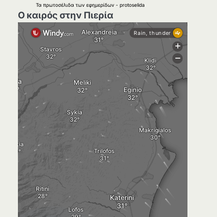
Τα
πρωτοσέλιδα
των
εφημερίδων
-
protoselida
Ο καιρός στην Πιερία