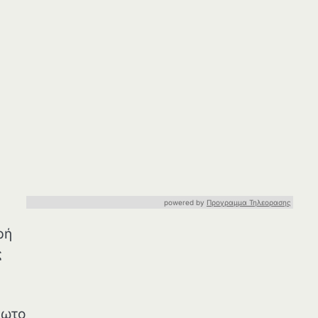
powered by
Προγραμμα Τηλεορασης
ρή
ς
θωτο