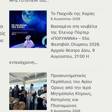
ΑΡΙΣΤΟΤΕΛΕΙΑ του…
Το Παιχνίδι της Χαράς
6 Αυγούστου 2026
το
Βασισμένο στη νουβέλα
της Έλενορ Πόρτερ
είς
«ΠΟΛΥΑΝΝΑ» – 55ο
ου
Φεστιβάλ Ολύμπου 2026.
Αρχαίο θέατρο Δίου, 9
Αυγούστου, 21:00 Η
εντεκάχρονη…
Προσκυνηματικός
Περίπλους του Αγίου
Όρους από την Ιερά
Μητρόπολη Κίτρους,
Κατερίνης και
Πλαταμώνος
6 Αυγούστου 2026