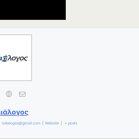
Διάλογος
|
odialogos@gmail.com
|
Website
|
+ posts