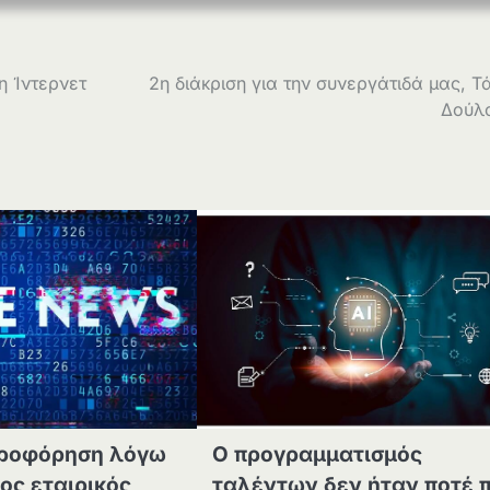
η Ίντερνετ
2η διάκριση για την συνεργάτιδά μας, Τ
Δούλ
ροφόρηση λόγω
Ο προγραμματισμός
ίος εταιρικός
ταλέντων δεν ήταν ποτέ π