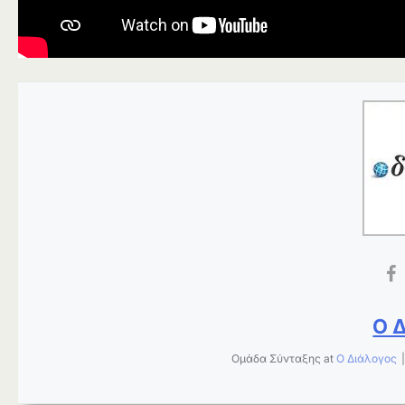
Ο 
Ομάδα Σύνταξης
at
Ο Διάλογος