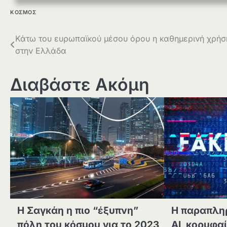
ΚΟΣΜΟΣ
Πλοήγηση
Κάτω του ευρωπαϊκού μέσου όρου η καθημερινή χρήσ
στην Ελλάδα
άρθρων
Διαβάστε Ακόμη
Η Σαγκάη η πιο “έξυπνη”
Η παραπλη
πόλη του κόσμου για το 2023
ΑΙ, κορυφα