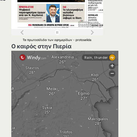
Τα
πρωτοσέλιδα
των
εφημερίδων
-
protoselida
Ο καιρός στην Πιερία