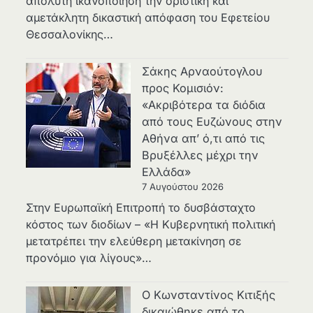
απόλυτη ικανοποίηση την οριστική και
αμετάκλητη δικαστική απόφαση του Εφετείου
Θεσσαλονίκης…
Σάκης Αρναούτογλου
προς Κομισιόν:
«Ακριβότερα τα διόδια
από τους Ευζώνους στην
Αθήνα απ’ ό,τι από τις
Βρυξέλλες μέχρι την
Ελλάδα»
7 Αυγούστου 2026
Στην Ευρωπαϊκή Επιτροπή το δυσβάσταχτο
κόστος των διοδίων – «Η Κυβερνητική πολιτική
μετατρέπει την ελεύθερη μετακίνηση σε
προνόμιο για λίγους»…
Ο Κωνσταντίνος Κιτιξής
δικαιώθηκε από το