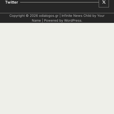
Twitter
Copyright © 2026
odialogos.gr
| Infinite News Child by
Your
Name
| Powered by
WordPress
.