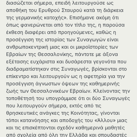
διασώζεται σήμερα, επειδή λειτουργούσε ως
αποθήκη του Ερυθρού Σταυρού κατά τη διάρκεια
της γερμανικής κατοχής». Επισήμανε ακόμη ότι
όπως φανερώνεται από τον τίτλο της, η παρούσα
έκθεση διαφέρει από προηγούμενες, καθώς η
προσέγγιση της ιστορίας των Συναγωγών είναι
ανθρωποκεντρική μιας και οι μικροϊστορίες των
Εβραίων της Θεσσαλονίκης, πάντοτε με άξονα
εξέτασης ευχάριστα και δυσάρεστα γεγονότα που
διαδραματίστηκαν στις Συναγωγές, βρίσκονται στο
επίκεντρο και λειτουργούν ως η αφετηρία για την
προσέγγιση άγνωστων όψεων της καθημερινής
ζωής των Θεσσαλονικέων Εβραίων. Κλείνοντας την
τοποθέτησή του υπογράμμισε ότι οι δύο Συναγωγές
που λειτουργούν σήμερα, εκτός από τις
θρησκευτικές ανάγκες της Κοινότητας, γίνονται
τόποι κατανόησης και αποδοχής του «Άλλου» μιας
και τις επισκέπτονται σχεδόν καθημερινά μαθητές
από σχολεία από όλη την Ελλάδα και σπουδαστές