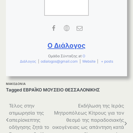
Ο Διάλογος
Ομάδα Σύνταξης
at
Ο
Διάλογος
|
odialogos@gmail.com
|
Website
|
+ posts
ΜΑΚΕΔΟΝΙΑ
Tagged
ΕΒΡΑΪΚΟ ΜΟΥΣΕΙΟ ΘΕΣΣΑΛΟΝΙΚΗΣ
Πλοήγηση
Τέλος στην
Εκδήλωση της Ιεράς
ατιμωρησία της
Μητροπόλεως Κίτρους για τον
άρθρων
απερίσκεπτης
θεσμό της παραδοσιακής
οδήγησης ζητά το
οικογένειας ως απάντηση κατά