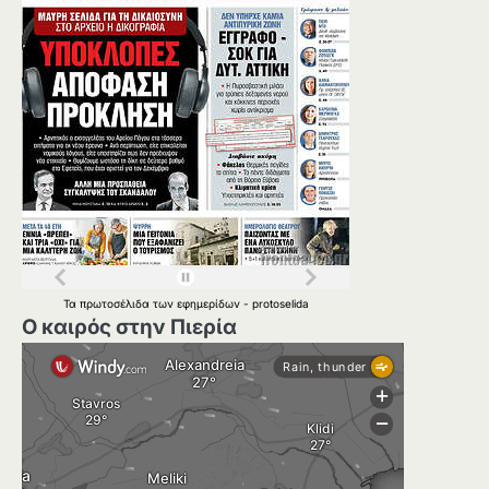
Τα
πρωτοσέλιδα
των
εφημερίδων
-
protoselida
Ο καιρός στην Πιερία