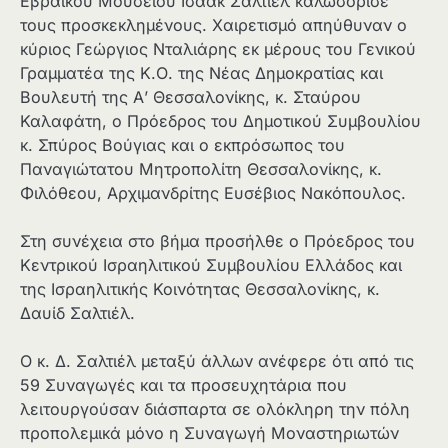
Εβραϊκού Μουσείου Ισαάκ Σαλτιέλ καλωσόρισε
τους προσκεκλημένους. Χαιρετισμό απηύθυναν ο
κύριος Γεώργιος Νταλιάρης εκ μέρους του Γενικού
Γραμματέα της Κ.Ο. της Νέας Δημοκρατίας και
Βουλευτή της Α’ Θεσσαλονίκης, κ. Σταύρου
Καλαφάτη, ο Πρόεδρος του Δημοτικού Συμβουλίου
κ. Σπύρος Βούγιας και ο εκπρόσωπος του
Παναγιώτατου Μητροπολίτη Θεσσαλονίκης, κ.
Φιλόθεου, Αρχιμανδρίτης Ευσέβιος Νακόπουλος.
Στη συνέχεια στο βήμα προσήλθε ο Πρόεδρος του
Κεντρικού Ισραηλιτικού Συμβουλίου Ελλάδος και
της Ισραηλιτικής Κοινότητας Θεσσαλονίκης, κ.
Δαυίδ Σαλτιέλ.
Ο κ. Δ. Σαλτιέλ μεταξύ άλλων ανέφερε ότι από τις
59 Συναγωγές και τα προσευχητάρια που
λειτουργούσαν διάσπαρτα σε ολόκληρη την πόλη
προπολεμικά μόνο η Συναγωγή Μοναστηριωτών