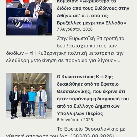
Κομισιόν: «Ακριβότερα τα
διόδια από τους Ευζώνους στην
Αθήνα απ’ ό,τι από τις
Βρυξέλλες μέχρι την Ελλάδα»
7 Αυγούστου 2026
Στην Ευρωπαϊκή Επιτροπή το
δυσβάσταχτο κόστος των
διοδίων – «Η Κυβερνητική πολιτική μετατρέπει την
ελεύθερη μετακίνηση σε προνόμιο για λίγους»…
Ο Κωνσταντίνος Κιτιξής
δικαιώθηκε από το Εφετείο
Θεσσαλονίκης, που έκρινε ότι
ήταν παράνομη η διαγραφή του
από το Σύλλογο Δημοτικών
Υπαλλήλων Πιερίας
6 Αυγούστου 2026
Το Εφετείο Θεσσαλονίκης με
χθεσινή απόφασή του (αρ. 1383/03-08-2026)