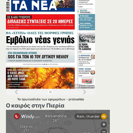
Τα
πρωτοσέλιδα
των
εφημερίδων
-
protoselida
Ο καιρός στην Πιερία