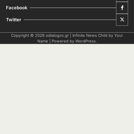
Facebook
Twitter
Copyright © 2026
odialogos.gr
| Infinite News Child by
Your
Name
| Powered by
WordPress
.