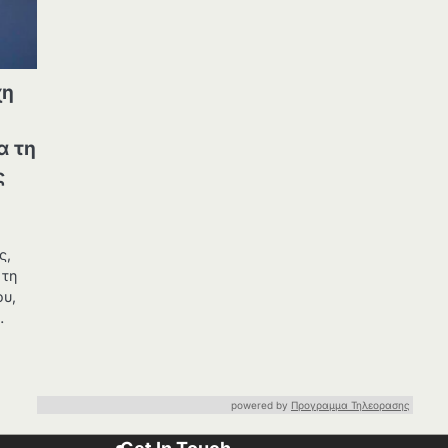
χη
α τη
ς
ς,
 τη
ου,
…
powered by
Προγραμμα Τηλεορασης