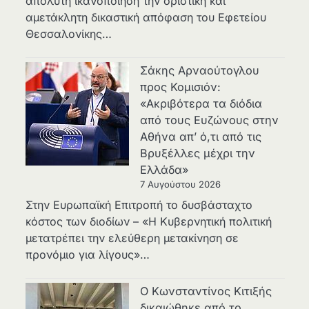
απόλυτη ικανοποίηση την οριστική και
αμετάκλητη δικαστική απόφαση του Εφετείου
Θεσσαλονίκης…
Σάκης Αρναούτογλου
προς Κομισιόν:
«Ακριβότερα τα διόδια
από τους Ευζώνους στην
Αθήνα απ’ ό,τι από τις
Βρυξέλλες μέχρι την
Ελλάδα»
7 Αυγούστου 2026
Στην Ευρωπαϊκή Επιτροπή το δυσβάσταχτο
κόστος των διοδίων – «Η Κυβερνητική πολιτική
μετατρέπει την ελεύθερη μετακίνηση σε
προνόμιο για λίγους»…
Ο Κωνσταντίνος Κιτιξής
δικαιώθηκε από το