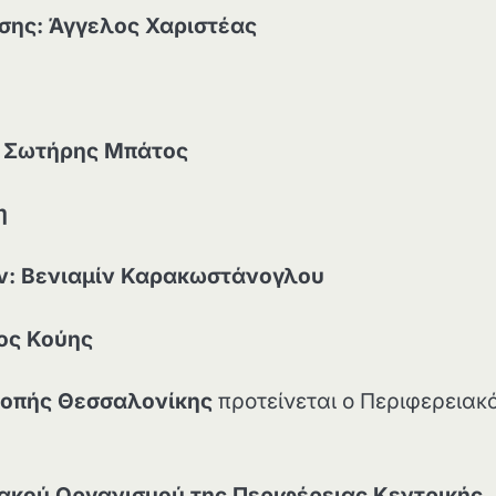
σης: Άγγελος Χαριστέας
: Σωτήρης Μπάτος
η
ν: Βενιαμίν Καρακωστάνογλου
ος Κούης
τροπής Θεσσαλονίκης
προτείνεται ο Περιφερειακ
ακού Οργανισμού της Περιφέρειας Κεντρικής