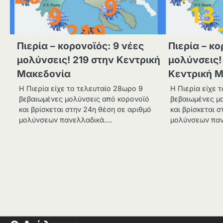
Πιερία – κορονοϊός: 9 νέες
Πιερία – κο
μολύνσεις! 219 στην Κεντρική
μολύνσεις!
Μακεδονία
Κεντρική 
Η Πιερία είχε το τελευταίο 28ωρο 9
Η Πιερία είχε 
βεβαιωμένες μολύνσεις από κορονοϊό
βεβαιωμένες μ
και βρίσκεται στην 24η θέση σε αριθμό
και βρίσκεται σ
μολύνσεων πανελλαδικά.…
μολύνσεων παν