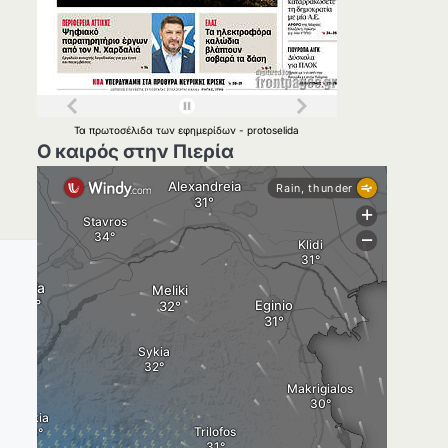
Τα
πρωτοσέλιδα
των
εφημερίδων
-
protoselida
Ο καιρός στην Πιερία