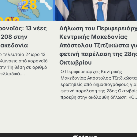
ρονοϊός: 13 νέες
Δήλωση του Περιφερειάρ
 208 στην
Κεντρικής Μακεδονίας
Μακεδονία
Απόστολου Τζιτζικώστα γι
φετινή παρέλαση της 28η
το τελευταίο 24ωρο 13
ολύνσεις από κορονοϊό
Οκτωβρίου
την 11η θέση σε αριθμό
Ο Περιφερειάρχης Κεντρικής
ελλαδικά.…
Μακεδονίας Απόστολος Τζιτζικώστα
ερωτηθείς από δημοσιογράφους για
φετινή παρέλαση της 28ης Οκτωβρί
προέβη στην ακόλουθη δήλωση: «Ο