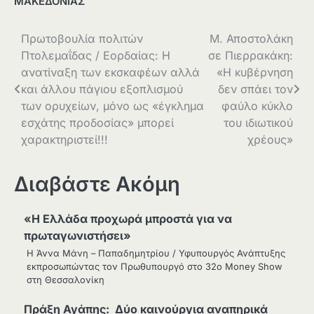
ΜΑΚΕΔΟΝΙΑΣ
Πλοήγηση
Πρωτοβουλία πολιτών
Μ. Αποστολάκη
Πτολεμαΐδας / Εορδαίας: Η
σε Πιερρακάκη:
άρθρων
ανατίναξη των εκσκαφέων αλλά
«Η κυβέρνηση
και άλλου πάγιου εξοπλισμού
δεν σπάει τον
των ορυχείων, μόνο ως «έγκλημα
φαύλο κύκλο
εσχάτης προδοσίας» μπορεί
του ιδιωτικού
χαρακτηριστεί!!!
χρέους»
Διαβάστε Ακόμη
«Η Ελλάδα προχωρά μπροστά για να
πρωταγωνιστήσει»
Η Άννα Μάνη – Παπαδημητρίου / Υφυπουργός Ανάπτυξης
εκπροσωπώντας τον Πρωθυπουργό στο 32ο Money Show
στη Θεσσαλονίκη
Πράξη Αγάπης: Δύο καινούργια αναπηρικά