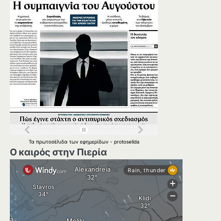
Τα
πρωτοσέλιδα
των
εφημερίδων
-
protoselida
Ο καιρός στην Πιερία