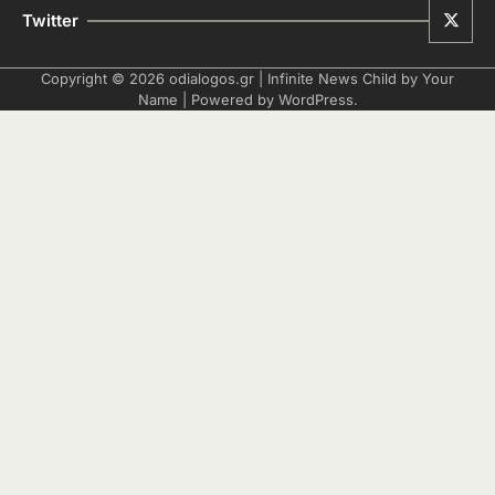
Twitter
Copyright © 2026
odialogos.gr
| Infinite News Child by
Your
Name
| Powered by
WordPress
.