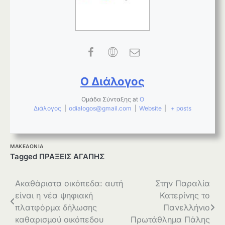
Ο Διάλογος
Ομάδα Σύνταξης
at
Ο
Διάλογος
|
odialogos@gmail.com
|
Website
|
+ posts
ΜΑΚΕΔΟΝΙΑ
Tagged
ΠΡΑΞΕΙΣ ΑΓΑΠΗΣ
Πλοήγηση
Ακαθάριστα οικόπεδα: αυτή
Στην Παραλία
είναι η νέα ψηφιακή
Κατερίνης το
άρθρων
πλατφόρμα δήλωσης
Πανελλήνιο
καθαρισμού οικόπεδου
Πρωτάθλημα Πάλης