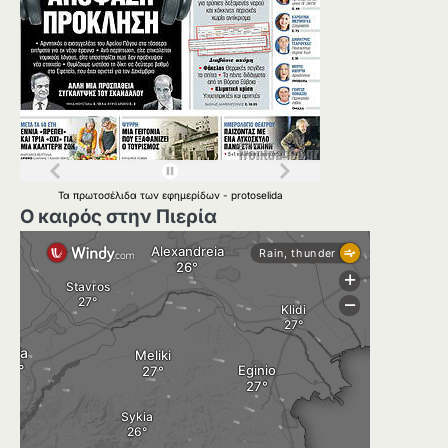
Τα
πρωτοσέλιδα
των
εφημερίδων
-
protoselida
Ο καιρός στην Πιερία